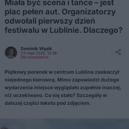
Miała być scena i tańce – jest
plac pełen aut. Organizatorzy
odwołali pierwszy dzień
festiwalu w Lublinie. Dlaczego?
Facebook
Twitter / X
Dominik
Wąsik
E-mail
23 maja 2025, 13:38
Messenger
Dla mieszkańca
Whatsapp
Kopiuj link
Piątkowy poranek w centrum Lublina zaskoczył
niejednego kierowcę. Mimo zapowiedzi dużego
wydarzenia miejsce wyglądało zupełnie inaczej,
niż oczekiwano. Co się stało? Szczegóły w
dalszej części tekstu pod zdjęciem.