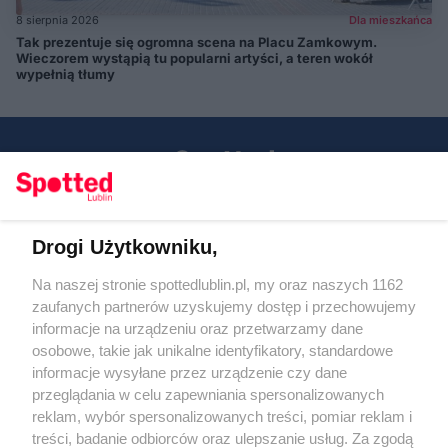
8 sierpnia 2026
Dla mieszkańca
Tak prezentuje się ogromna scena na Placu Zamkowym.
Wieczorem wystąpią tu popularni artyści, a teren wokół
wypełnią tłumy
Drogi Użytkowniku,
Kontakt
Na naszej stronie spottedlublin.pl, my oraz naszych 1162
Regulamin
Polityka prywatności
zaufanych partnerów uzyskujemy dostęp i przechowujemy
RODO
informacje na urządzeniu oraz przetwarzamy dane
Warunki korzystania z treści
osobowe, takie jak unikalne identyfikatory, standardowe
informacje wysyłane przez urządzenie czy dane
KATEGORIE
przeglądania w celu zapewniania spersonalizowanych
reklam, wybór spersonalizowanych treści, pomiar reklam i
OGŁOSZENIA
treści, badanie odbiorców oraz ulepszanie usług. Za zgodą