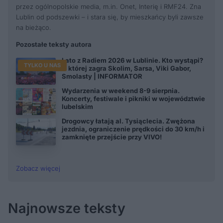
przez ogólnopolskie media, m.in. Onet, Interię i RMF24. Zna
Lublin od podszewki – i stara się, by mieszkańcy byli zawsze
na bieżąco.
Pozostałe teksty autora
Lato z Radiem 2026 w Lublinie. Kto wystąpi?
TYLKO U NAS
O której zagra Skolim, Sarsa, Viki Gabor,
Smolasty | INFORMATOR
Wydarzenia w weekend 8-9 sierpnia.
Koncerty, festiwale i pikniki w województwie
lubelskim
Drogowcy łatają al. Tysiąclecia. Zwężona
jezdnia, ograniczenie prędkości do 30 km/h i
zamknięte przejście przy VIVO!
Zobacz więcej
Najnowsze teksty