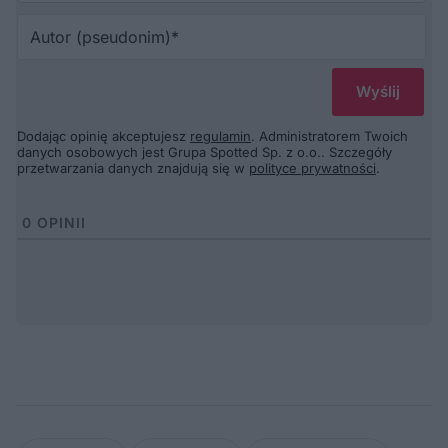
Au
(p
Dodając opinię akceptujesz
regulamin
. Administratorem Twoich
danych osobowych jest Grupa Spotted Sp. z o.o.. Szczegóły
przetwarzania danych znajdują się w
polityce prywatności
.
0
OPINII