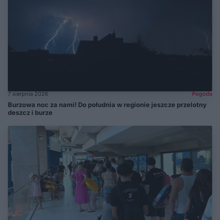
7 sierpnia 2026
Pogoda
Burzowa noc za nami! Do południa w regionie jeszcze przelotny
deszcz i burze