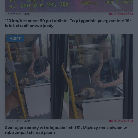
7 sierpnia 2026
Dla mieszkańca
113 km/h zamiast 50 po Lublinie. Trzy tygodnie po egzaminie 19-
latek stracił prawo jazdy
ALERT
7 sierpnia 2026
Dla mieszkańca
Szokujące sceny w trolejbusie linii 151. Mężczyzna z piwem w
ręku znęcał się nad psem