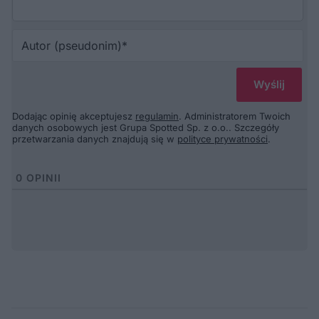
Au
(p
Dodając opinię akceptujesz
regulamin
. Administratorem Twoich
danych osobowych jest Grupa Spotted Sp. z o.o.. Szczegóły
przetwarzania danych znajdują się w
polityce prywatności
.
0
OPINII