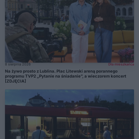
8 sierpnia 2026
Dla mieszkańca
Na żywo prosto z Lublina. Plac Litewski areną porannego
programu TVP2 „Pytanie na śniadanie”, a wieczorem koncert
[ZDJĘCIA]