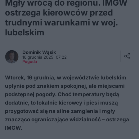
Mgły wrócą do regionu. IMGW
ostrzega kierowców przed
trudnymi warunkami w woj.
lubelskim
Facebook
Twitter / X
Dominik
Wąsik
E-mail
16 grudnia 2025, 07:22
Messenger
Pogoda
Whatsapp
Kopiuj link
Wtorek, 16 grudnia, w województwie lubelskim
upłynie pod znakiem spokojnej, ale miejscami
podstępnej pogody. Choć temperatury będą
dodatnie, to lokalnie kierowcy i piesi muszą
przygotować się na silne zamglenia i mgły
znacząco ograniczające widzialność – ostrzega
IMGW.