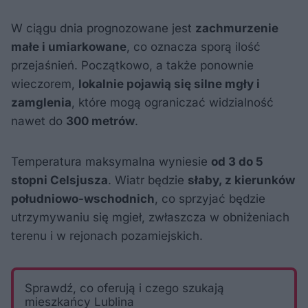
W ciągu dnia prognozowane jest
zachmurzenie
małe i umiarkowane
, co oznacza sporą ilość
przejaśnień. Początkowo, a także ponownie
wieczorem,
lokalnie pojawią się silne mgły i
zamglenia
, które mogą ograniczać widzialność
nawet do
300 metrów
.
Temperatura maksymalna wyniesie
od 3 do 5
stopni Celsjusza
. Wiatr będzie
słaby, z kierunków
południowo-wschodnich
, co sprzyjać będzie
utrzymywaniu się mgieł, zwłaszcza w obniżeniach
terenu i w rejonach pozamiejskich.
Sprawdź, co oferują i czego szukają
mieszkańcy Lublina