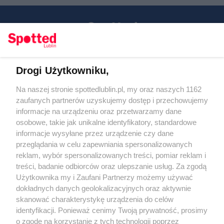
Drogi Użytkowniku,
Kontakt
Na naszej stronie spottedlublin.pl, my oraz naszych 1162
Regulamin
Polityka prywatności
zaufanych partnerów uzyskujemy dostęp i przechowujemy
RODO
informacje na urządzeniu oraz przetwarzamy dane
Warunki korzystania z treści
osobowe, takie jak unikalne identyfikatory, standardowe
informacje wysyłane przez urządzenie czy dane
KATEGORIE
przeglądania w celu zapewniania spersonalizowanych
reklam, wybór spersonalizowanych treści, pomiar reklam i
OGŁOSZENIA
treści, badanie odbiorców oraz ulepszanie usług. Za zgodą
Użytkownika my i Zaufani Partnerzy możemy używać
dokładnych danych geolokalizacyjnych oraz aktywnie
WYDARZENIA
skanować charakterystykę urządzenia do celów
identyfikacji. Ponieważ cenimy Twoją prywatność, prosimy
NA SKRÓTY
o zgodę na korzystanie z tych technologii poprzez