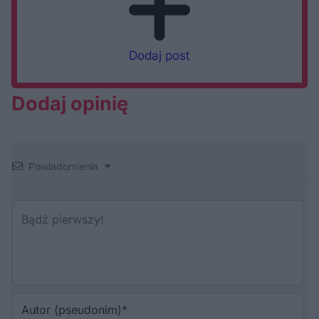
Dodaj post
Dodaj opinię
Powiadomienia
Au
(p