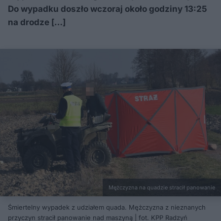
Do wypadku doszło wczoraj około godziny 13:25
na drodze […]
Mężczyzna na quadzie stracił panowanie
Śmiertelny wypadek z udziałem quada. Mężczyzna z nieznanych
przyczyn stracił panowanie nad maszyną | fot. KPP Radzyń