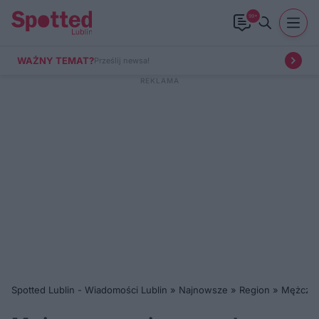
99+
WAŻNY TEMAT?
Prześlij newsa!
Spotted Lublin - Wiadomości Lublin
»
Najnowsze
»
Region
»
Mężczyzn