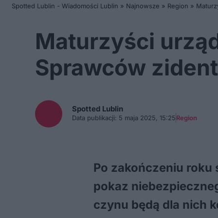
Spotted Lublin - Wiadomości Lublin
»
Najnowsze
»
Region
»
Maturzy
Maturzyści urządz
Sprawców zident
Spotted
Lublin
Data publikacji:
5 maja 2025, 15:25
Region
Po zakończeniu roku 
pokaz niebezpieczneg
czynu będą dla nich 