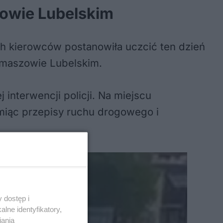
zowie Lubelskim
ch kierowców postanowiła uczcić ten dzień
omaszowie Lubelskim.
interwencji policji. Na miejscu
amiąc przepisy ruchu drogowego i
 dostęp i
lne identyfikatory,
iania