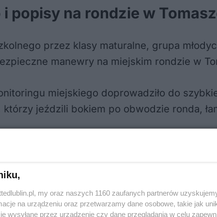
 i popisy na rondzie w Tomas
szkolnego przez klasy maturalne, grupa młody
bezpieczne manewry na miejskim rondzie w T
itoringu miejskiego doprowadziło do szybkiej 
 którzy jeździli bokiem po obwodzie ronda, ł
niku,
ttedlublin.pl, my oraz naszych 1160 zaufanych partnerów uzyskujemy
cje na urządzeniu oraz przetwarzamy dane osobowe, takie jak unika
je wysyłane przez urządzenie czy dane przeglądania w celu zapewn