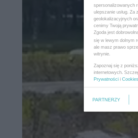
spersonalizowanych re
ulepszanie usług. Za
geolokalizacyjnych or
cenimy Twoją prywatno
Zgoda jest dobrowoln
się w lewym dolnym r
ale masz prawo sprzec
witrynie.
Zapoznaj się z poniż
internetowych. Szcze
Prywatności
i
Cookie
PARTNERZY