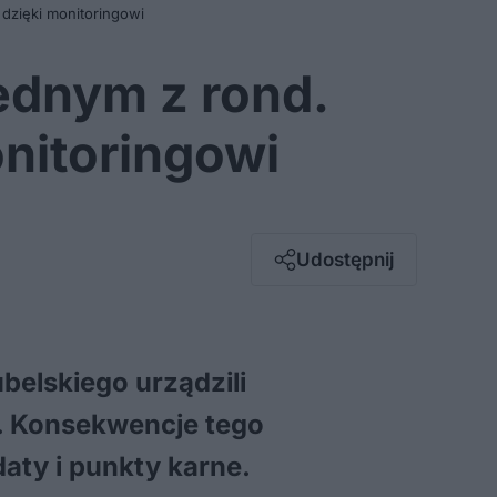
 dzięki monitoringowi
jednym z rond.
nitoringowi
Facebook
Twitter / X
E-mail
Udostępnij
Messenger
Whatsapp
Kopiuj link
elskiego urządzili
e. Konsekwencje tego
aty i punkty karne.