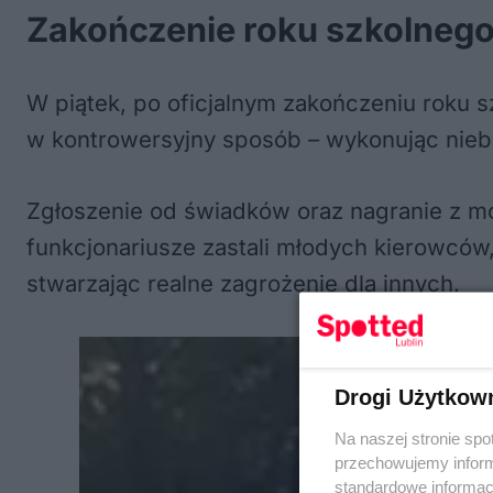
Zakończenie roku szkolnego
W piątek, po oficjalnym zakończeniu roku 
w kontrowersyjny sposób – wykonując nie
Zgłoszenie od świadków oraz nagranie z mon
funkcjonariusze zastali młodych kierowców,
stwarzając realne zagrożenie dla innych.
Drogi Użytkow
Na naszej stronie spo
przechowujemy informa
standardowe informac