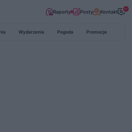
99+
Raporty
Posty
Kontakt
nia
Wydarzenia
Pogoda
Promocje