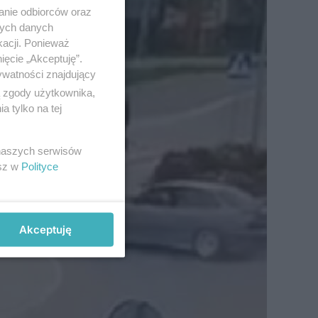
anie odbiorców oraz
nych danych
kacji. Ponieważ
ięcie „Akceptuję”.
ywatności znajdujący
ą zgody użytkownika,
 tylko na tej
 naszych serwisów
esz w
Polityce
Akceptuję