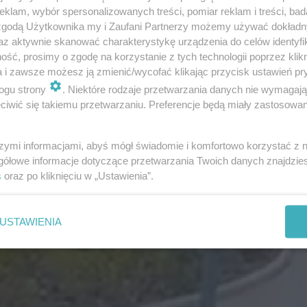
klam, wybór spersonalizowanych treści, pomiar reklam i treści, bad
 zgodą Użytkownika my i Zaufani Partnerzy możemy używać dokład
az aktywnie skanować charakterystykę urządzenia do celów identyfi
ść, prosimy o zgodę na korzystanie z tych technologii poprzez klikn
a i zawsze możesz ją zmienić/wycofać klikając przycisk ustawień pr
ogu strony
. Niektóre rodzaje przetwarzania danych nie wymagaj
iwić się takiemu przetwarzaniu. Preferencje będą miały zastosowania
szymi informacjami, abyś mógł świadomie i komfortowo korzystać z
gółowe informacje dotyczące przetwarzania Twoich danych znajdzi
s
oraz po kliknięciu w „Ustawienia”.
USTAWIENIA