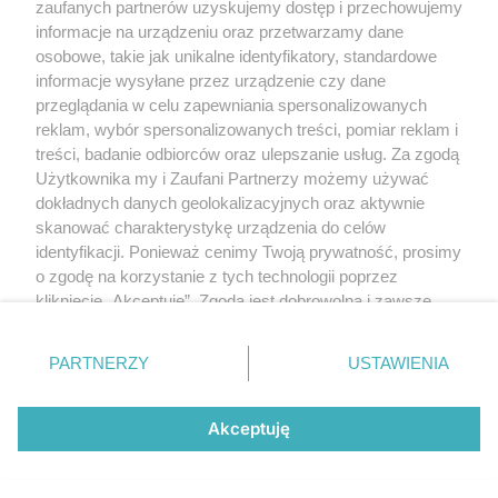
Polityka prywatności
zaufanych partnerów uzyskujemy dostęp i przechowujemy
RODO
informacje na urządzeniu oraz przetwarzamy dane
Warunki korzystania z treści
osobowe, takie jak unikalne identyfikatory, standardowe
informacje wysyłane przez urządzenie czy dane
KATEGORIE
przeglądania w celu zapewniania spersonalizowanych
reklam, wybór spersonalizowanych treści, pomiar reklam i
OGŁOSZENIA
treści, badanie odbiorców oraz ulepszanie usług. Za zgodą
Użytkownika my i Zaufani Partnerzy możemy używać
WYDARZENIA
dokładnych danych geolokalizacyjnych oraz aktywnie
skanować charakterystykę urządzenia do celów
identyfikacji. Ponieważ cenimy Twoją prywatność, prosimy
NA SKRÓTY
o zgodę na korzystanie z tych technologii poprzez
kliknięcie „Akceptuję”. Zgoda jest dobrowolna i zawsze
możesz ją zmienić/wycofać klikając przycisk ustawień
prywatności znajdujący się w lewym dolnym rogu strony
PARTNERZY
USTAWIENIA
. Niektóre rodzaje przetwarzania danych nie wymagają
© 2025. Spotted Lublin. Wszystkie prawa zastrzeżone.
zgody użytkownika, ale masz prawo sprzeciwić się
Mapa strony
takiemu przetwarzaniu. Preferencje będą miały
Akceptuję
zastosowania tylko na tej witrynie.
Najnowsze
Raporty
Posty
Wydarzenia
Zapoznaj się z poniższymi informacjami, abyś mógł