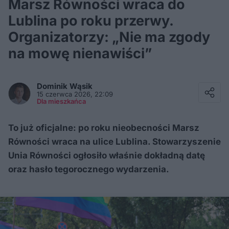
Marsz Równości wraca do
Lublina po roku przerwy.
Organizatorzy: „Nie ma zgody
na mowę nienawiści”
Facebook
Twitter / X
Dominik
Wąsik
E-mail
15 czerwca 2026, 22:09
Messenger
Dla mieszkańca
Whatsapp
Kopiuj link
To już oficjalne: po roku nieobecności Marsz
Równości wraca na ulice Lublina. Stowarzyszenie
Unia Równości ogłosiło właśnie dokładną datę
oraz hasło tegorocznego wydarzenia.