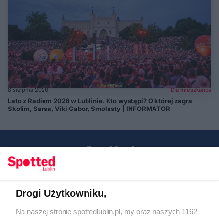
8 sierpnia 2026
Dla mieszkańca
Lato z Radiem 2026 w Lublinie. Kto wystąpi? O której zagra
Skolim, Sarsa, Viki Gabor, Smolasty | INFORMATOR
Drogi Użytkowniku,
Kontakt
Na naszej stronie spottedlublin.pl, my oraz naszych 1162
Regulamin