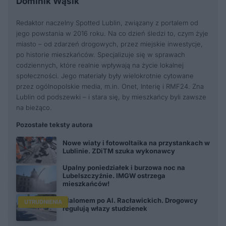
Dominik Wąsik
Redaktor naczelny Spotted Lublin, związany z portalem od
jego powstania w 2016 roku. Na co dzień śledzi to, czym żyje
miasto – od zdarzeń drogowych, przez miejskie inwestycje,
po historie mieszkańców. Specjalizuje się w sprawach
codziennych, które realnie wpływają na życie lokalnej
społeczności. Jego materiały były wielokrotnie cytowane
przez ogólnopolskie media, m.in. Onet, Interię i RMF24. Zna
Lublin od podszewki – i stara się, by mieszkańcy byli zawsze
na bieżąco.
Pozostałe teksty autora
Nowe wiaty i fotowoltaika na przystankach w
Lublinie. ZDiTM szuka wykonawcy
Upalny poniedziałek i burzowa noc na
Lubelszczyźnie. IMGW ostrzega
mieszkańców!
Slalomem po Al. Racławickich. Drogowcy
UTRUDNIENIA
regulują włazy studzienek