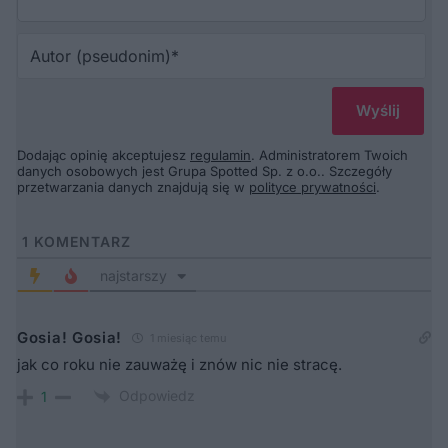
Au
(p
Dodając opinię akceptujesz
regulamin
. Administratorem Twoich
danych osobowych jest Grupa Spotted Sp. z o.o.. Szczegóły
przetwarzania danych znajdują się w
polityce prywatności
.
1
KOMENTARZ
najstarszy
Gosia! Gosia!
1 miesiąc temu
jak co roku nie zauważę i znów nic nie stracę.
Odpowiedz
1