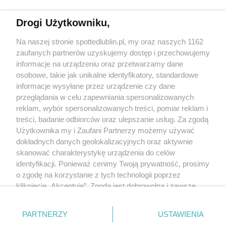
Drogi Użytkowniku,
Kontakt
Na naszej stronie spottedlublin.pl, my oraz naszych 1162
Regulamin
Polityka prywatności
zaufanych partnerów uzyskujemy dostęp i przechowujemy
RODO
informacje na urządzeniu oraz przetwarzamy dane
Warunki korzystania z treści
osobowe, takie jak unikalne identyfikatory, standardowe
informacje wysyłane przez urządzenie czy dane
KATEGORIE
przeglądania w celu zapewniania spersonalizowanych
reklam, wybór spersonalizowanych treści, pomiar reklam i
OGŁOSZENIA
treści, badanie odbiorców oraz ulepszanie usług. Za zgodą
Użytkownika my i Zaufani Partnerzy możemy używać
WYDARZENIA
dokładnych danych geolokalizacyjnych oraz aktywnie
skanować charakterystykę urządzenia do celów
identyfikacji. Ponieważ cenimy Twoją prywatność, prosimy
NA SKRÓTY
o zgodę na korzystanie z tych technologii poprzez
kliknięcie „Akceptuję”. Zgoda jest dobrowolna i zawsze
możesz ją zmienić/wycofać klikając przycisk ustawień
prywatności znajdujący się w lewym dolnym rogu strony
PARTNERZY
USTAWIENIA
. Niektóre rodzaje przetwarzania danych nie wymagają