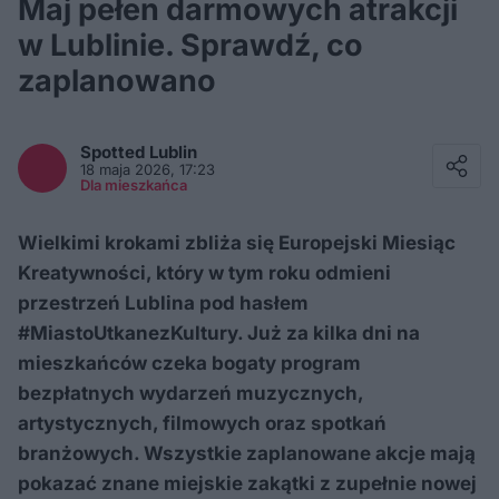
Maj pełen darmowych atrakcji
w Lublinie. Sprawdź, co
zaplanowano
Facebook
Twitter / X
Spotted
Lublin
E-mail
18 maja 2026, 17:23
Messenger
Dla mieszkańca
Whatsapp
Kopiuj link
Wielkimi krokami zbliża się Europejski Miesiąc
Kreatywności, który w tym roku odmieni
przestrzeń Lublina pod hasłem
#MiastoUtkanezKultury. Już za kilka dni na
mieszkańców czeka bogaty program
bezpłatnych wydarzeń muzycznych,
artystycznych, filmowych oraz spotkań
branżowych. Wszystkie zaplanowane akcje mają
pokazać znane miejskie zakątki z zupełnie nowej