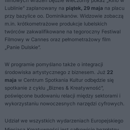
filmowych wrażeń będzie wieczorny pokaz „Kino w
Lublinie” zaplanowany na
piątek, 29 maja
na placu
przy bazylice oo. Dominikanów. Widzowie zobaczą
m.in. krótkometrażowe produkcje lubelskich
twórców zakwalifikowane na tegoroczny Festiwal
Filmowy w Cannes oraz pełnometrażowy film
„Panie Dulskie”.
W programie pomyślano także o integracji
środowiska artystycznego z biznesem. Już
22
maja
w Centrum Spotkania Kultur odbędzie się
spotkanie z cyklu „Biznes & Kreatywność”,
poświęcone budowaniu relacji między sektorami i
wykorzystaniu nowoczesnych narzędzi cyfrowych.
Udział we wszystkich wydarzeniach Europejskiego
Miesiąca Kreatywności jest całkowicie bezpłatny
.