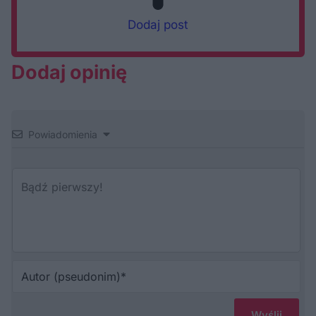
Dodaj post
Dodaj opinię
Powiadomienia
Au
(p