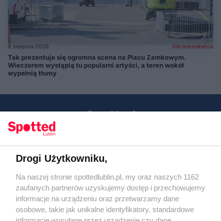
8 sierpnia 2026
Dla mieszkańca
Tak prezentuje się ogromna scena na Placu Zamkowym.
Wieczorem wystąpią tu popularni artyści, a teren wokół
wypełnią tłumy
Drogi Użytkowniku,
Kontakt
Na naszej stronie spottedlublin.pl, my oraz naszych 1162
Regulamin
Polityka prywatności
zaufanych partnerów uzyskujemy dostęp i przechowujemy
RODO
informacje na urządzeniu oraz przetwarzamy dane
Warunki korzystania z treści
osobowe, takie jak unikalne identyfikatory, standardowe
informacje wysyłane przez urządzenie czy dane