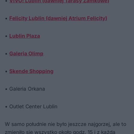
•
VIVO! Lublin (dawniej Tarasy Zamkowe)
•
Felicity Lublin (dawniej Atrium Felicity)
•
Lublin Plaza
•
Galeria Olimp
•
Skende Shopping
• Galeria Orkana
• Outlet Center Lublin
W samo południe nie było jeszcze najgorzej, ale to
zmieniło się wszystko około godz. 15 i z każdą