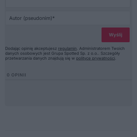
Au
(p
Dodając opinię akceptujesz
regulamin
. Administratorem Twoich
danych osobowych jest Grupa Spotted Sp. z o.o.. Szczegóły
przetwarzania danych znajdują się w
polityce prywatności
.
0
OPINII