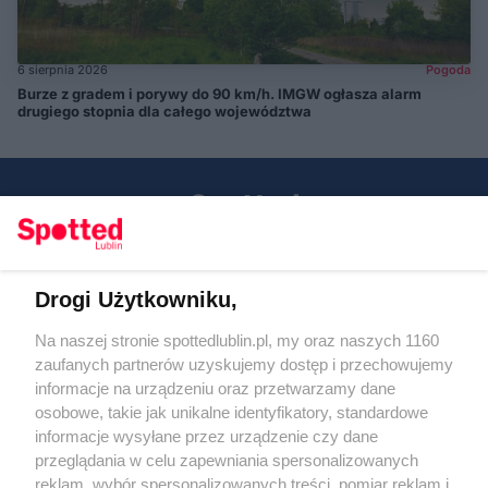
6 sierpnia 2026
Pogoda
Burze z gradem i porywy do 90 km/h. IMGW ogłasza alarm
drugiego stopnia dla całego województwa
Drogi Użytkowniku,
Kontakt
Na naszej stronie spottedlublin.pl, my oraz naszych 1160
Regulamin
Polityka prywatności
zaufanych partnerów uzyskujemy dostęp i przechowujemy
RODO
informacje na urządzeniu oraz przetwarzamy dane
Warunki korzystania z treści
osobowe, takie jak unikalne identyfikatory, standardowe
informacje wysyłane przez urządzenie czy dane
KATEGORIE
przeglądania w celu zapewniania spersonalizowanych
reklam, wybór spersonalizowanych treści, pomiar reklam i