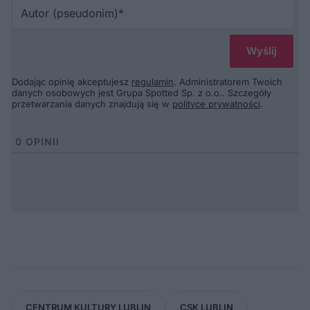
Au
(p
Dodając opinię akceptujesz
regulamin
. Administratorem Twoich
danych osobowych jest Grupa Spotted Sp. z o.o.. Szczegóły
przetwarzania danych znajdują się w
polityce prywatności
.
0
OPINII
CENTRUM KULTURY LUBLIN
CSK LUBLIN