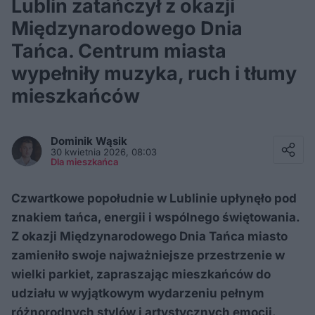
Lublin zatańczył z okazji
Międzynarodowego Dnia
Tańca. Centrum miasta
wypełniły muzyka, ruch i tłumy
mieszkańców
Facebook
Twitter / X
Dominik
Wąsik
E-mail
30 kwietnia 2026, 08:03
Messenger
Dla mieszkańca
Whatsapp
Kopiuj link
Czwartkowe popołudnie w Lublinie upłynęło pod
znakiem tańca, energii i wspólnego świętowania.
Z okazji Międzynarodowego Dnia Tańca miasto
zamieniło swoje najważniejsze przestrzenie w
wielki parkiet, zapraszając mieszkańców do
udziału w wyjątkowym wydarzeniu pełnym
różnorodnych stylów i artystycznych emocji.