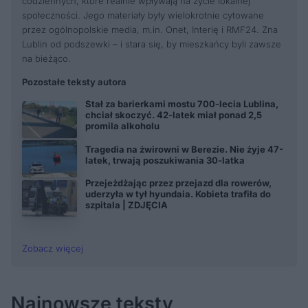
codziennych, które realnie wpływają na życie lokalnej
społeczności. Jego materiały były wielokrotnie cytowane
przez ogólnopolskie media, m.in. Onet, Interię i RMF24. Zna
Lublin od podszewki – i stara się, by mieszkańcy byli zawsze
na bieżąco.
Pozostałe teksty autora
Stał za barierkami mostu 700-lecia Lublina,
chciał skoczyć. 42-latek miał ponad 2,5
promila alkoholu
Tragedia na żwirowni w Berezie. Nie żyje 47-
latek, trwają poszukiwania 30-latka
Przejeżdżając przez przejazd dla rowerów,
uderzyła w tył hyundaia. Kobieta trafiła do
szpitala | ZDJĘCIA
Zobacz więcej
Najnowsze teksty