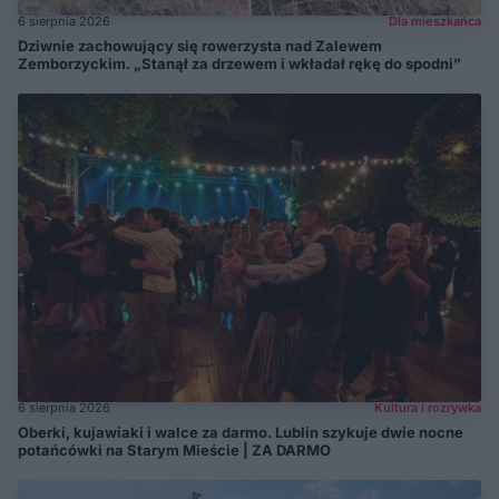
6 sierpnia 2026
Dla mieszkańca
Dziwnie zachowujący się rowerzysta nad Zalewem
Zemborzyckim. „Stanął za drzewem i wkładał rękę do spodni”
6 sierpnia 2026
Kultura i rozrywka
Oberki, kujawiaki i walce za darmo. Lublin szykuje dwie nocne
potańcówki na Starym Mieście | ZA DARMO