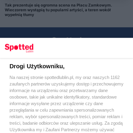
Tak prezentuje się ogromna scena na Placu Zamkowym.
Wieczorem wystąpią tu popularni artyści, a teren wokół
wypełnią tłumy
Drogi Użytkowniku,
Kontakt
Na naszej stronie spottedlublin.pl, my oraz naszych 1162
Regulamin
Polityka prywatności
zaufanych partnerów uzyskujemy dostęp i przechowujemy
RODO
informacje na urządzeniu oraz przetwarzamy dane
Warunki korzystania z treści
osobowe, takie jak unikalne identyfikatory, standardowe
informacje wysyłane przez urządzenie czy dane
KATEGORIE
przeglądania w celu zapewniania spersonalizowanych
reklam, wybór spersonalizowanych treści, pomiar reklam i
OGŁOSZENIA
treści, badanie odbiorców oraz ulepszanie usług. Za zgodą
Użytkownika my i Zaufani Partnerzy możemy używać