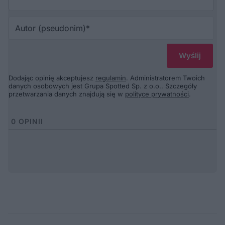
Au
(p
Dodając opinię akceptujesz
regulamin
. Administratorem Twoich
danych osobowych jest Grupa Spotted Sp. z o.o.. Szczegóły
przetwarzania danych znajdują się w
polityce prywatności
.
0
OPINII