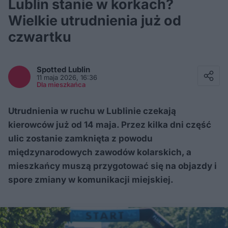
Lublin stanie w korkach?
Wielkie utrudnienia już od
czwartku
Facebook
Twitter / X
Spotted
Lublin
E-mail
11 maja 2026, 16:36
Messenger
Dla mieszkańca
Whatsapp
Kopiuj link
Utrudnienia w ruchu w Lublinie czekają
kierowców już od 14 maja. Przez kilka dni część
ulic zostanie zamknięta z powodu
międzynarodowych zawodów kolarskich, a
mieszkańcy muszą przygotować się na objazdy i
spore zmiany w komunikacji miejskiej.