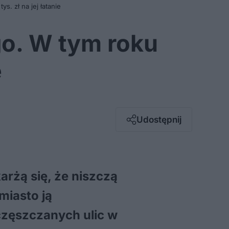
s. zł na jej łatanie
go. W tym roku
e
Facebook
Twitter / X
E-mail
Udostępnij
Messenger
Whatsapp
Kopiuj link
rżą się, że niszczą
miasto ją
częszczanych ulic w