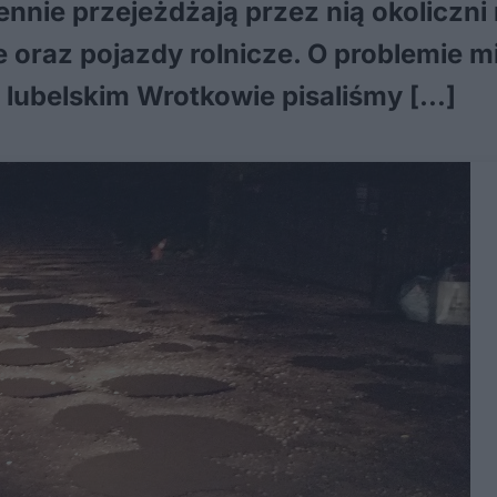
iennie przejeżdżają przez nią okoliczn
oraz pojazdy rolnicze. O problemie m
lubelskim Wrotkowie pisaliśmy […]