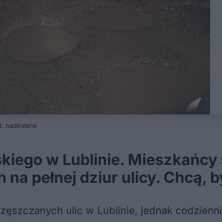
t. nadesłane
iego w Lublinie. Mieszkańcy s
a pełnej dziur ulicy. Chcą, 
częszczanych ulic w Lublinie, jednak codzienni