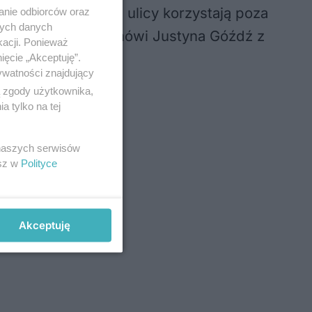
znaczyć, że z tej ulicy korzystają poza
anie odbiorców oraz
nych danych
j nawierzchni” – mówi Justyna Góźdź z
kacji. Ponieważ
ięcie „Akceptuję”.
ywatności znajdujący
ą zgody użytkownika,
 tylko na tej
 naszych serwisów
esz w
Polityce
Akceptuję