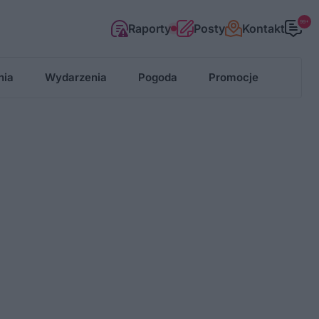
99+
Raporty
Posty
Kontakt
nia
Wydarzenia
Pogoda
Promocje