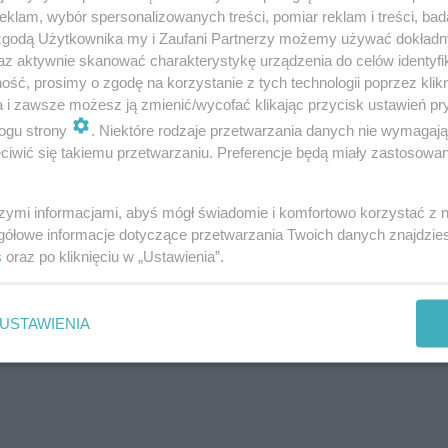
bieżącego utrzymania ulic w mieście. Należy za
klam, wybór spersonalizowanych treści, pomiar reklam i treści, bad
 zgodą Użytkownika my i Zaufani Partnerzy możemy używać dokład
żarowe oraz rolnicze, co ma wpływ na stan je
az aktywnie skanować charakterystykę urządzenia do celów identyfi
ść, prosimy o zgodę na korzystanie z tych technologii poprzez klikn
a i zawsze możesz ją zmienić/wycofać klikając przycisk ustawień pr
ogu strony
. Niektóre rodzaje przetwarzania danych nie wymagaj
iwić się takiemu przetwarzaniu. Preferencje będą miały zastosowania
szymi informacjami, abyś mógł świadomie i komfortowo korzystać z
gółowe informacje dotyczące przetwarzania Twoich danych znajdzi
s
oraz po kliknięciu w „Ustawienia”.
USTAWIENIA