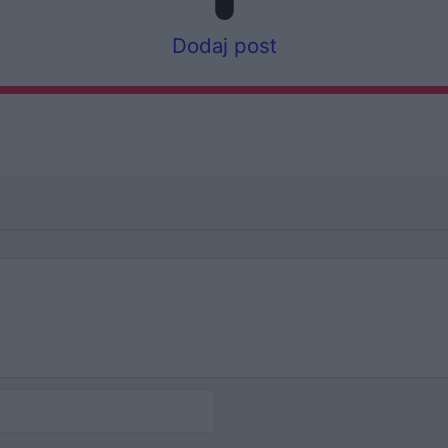
Dodaj post
Autor
(pseudonim)*