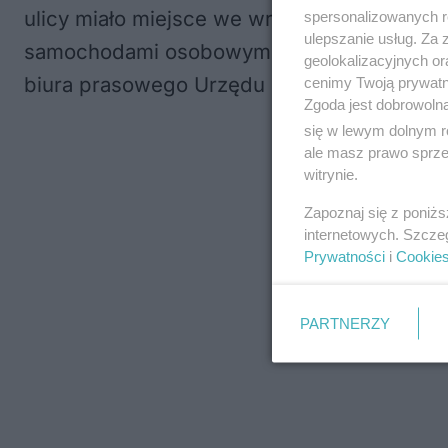
ulicy miało miejsce we wrześniu, w ramach 
spersonalizowanych re
ulepszanie usług. Za
samochodami osobowymi, także pojazdy cię
geolokalizacyjnych or
biura prasowego Urzędu Miasta Lublin.
cenimy Twoją prywatno
Zgoda jest dobrowoln
się w lewym dolnym r
ale masz prawo sprzec
witrynie.
Zapoznaj się z poniż
internetowych. Szcze
Prywatności
i
Cookie
PARTNERZY