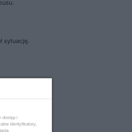
busu.
 sytuację.
 dostęp i
lne identyfikatory,
iania