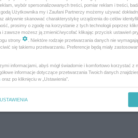
klam, wybór spersonalizowanych treści, pomiar reklam i treści, bad
 zgodą Użytkownika my i Zaufani Partnerzy możemy używać dokład
az aktywnie skanować charakterystykę urządzenia do celów identyfi
ść, prosimy o zgodę na korzystanie z tych technologii poprzez klikn
a i zawsze możesz ją zmienić/wycofać klikając przycisk ustawień pr
ogu strony
. Niektóre rodzaje przetwarzania danych nie wymagaj
iwić się takiemu przetwarzaniu. Preferencje będą miały zastosowania
szymi informacjami, abyś mógł świadomie i komfortowo korzystać z
gółowe informacje dotyczące przetwarzania Twoich danych znajdzi
s
oraz po kliknięciu w „Ustawienia”.
USTAWIENIA