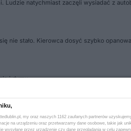
i. Ludzie natychmiast zaczęli wysiadać z auto
się nie stało. Kierowca dosyć szybko opanował
nia i dymu.
niku,
ttedlublin.pl, my oraz naszych 1162 zaufanych partnerów uzyskujemy
cje na urządzeniu oraz przetwarzamy dane osobowe, takie jak unika
je wysyłane przez urządzenie czy dane przeglądania w celu zapewn