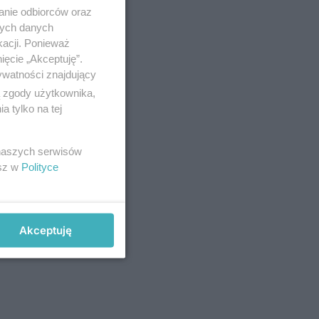
anie odbiorców oraz
nych danych
kacji. Ponieważ
ięcie „Akceptuję”.
ywatności znajdujący
ą zgody użytkownika,
 tylko na tej
 naszych serwisów
esz w
Polityce
Akceptuję