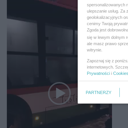
Odtwarzacz
spersonalizowanych re
ulepszanie usług. Za
video
geolokalizacyjnych or
cenimy Twoją prywatno
Zgoda jest dobrowoln
się w lewym dolnym r
ale masz prawo sprzec
witrynie.
Zapoznaj się z poniż
internetowych. Szcze
Prywatności
i
Cookie
PARTNERZY