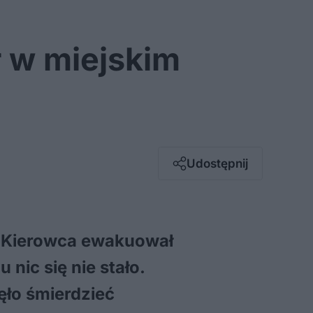
r w miejskim
Facebook
Twitter / X
E-mail
Udostępnij
Messenger
Whatsapp
Kopiuj link
9. Kierowca ewakuował
 nic się nie stało.
ęło śmierdzieć