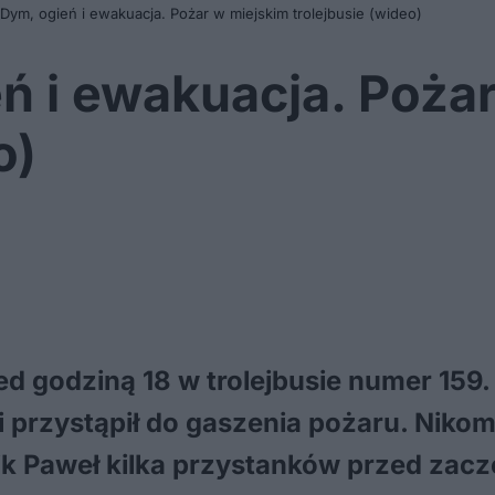
 Dym, ogień i ewakuacja. Pożar w miejskim trolejbusie (wideo)
eń i ewakuacja. Poża
o)
ed godziną 18 w trolejbusie numer 15
 przystąpił do gaszenia pożaru. Nikomu
ik Paweł kilka przystanków przed zacz