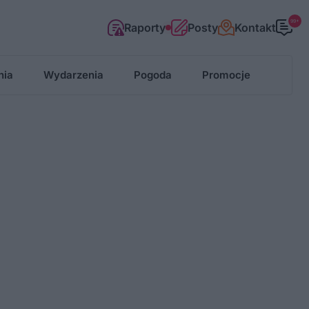
99+
Raporty
Posty
Kontakt
nia
Wydarzenia
Pogoda
Promocje