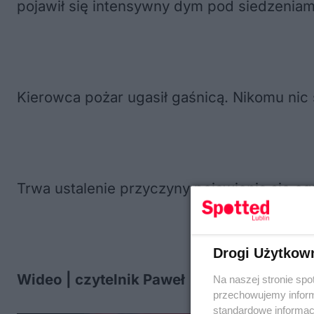
pojawił się intensywny dym pod siedzeniam
Kierowca pożar ugasił gaśnicą. Nikomu nic 
Trwa ustalenie przyczyny pojawienia się og
Drogi Użytkow
Wideo | czytelnik Paweł
Na naszej stronie spo
przechowujemy informa
standardowe informac