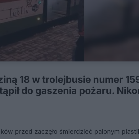
ziną 18 w trolejbusie numer 1
ąpił do gaszenia pożaru. Nikom
tanków przed zaczęło śmierdzieć palonym plast