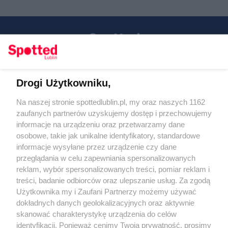
Drogi Użytkowniku,
Kontakt
Na naszej stronie spottedlublin.pl, my oraz naszych 1162
Regulamin
Polityka prywatności
zaufanych partnerów uzyskujemy dostęp i przechowujemy
RODO
informacje na urządzeniu oraz przetwarzamy dane
Warunki korzystania z treści
osobowe, takie jak unikalne identyfikatory, standardowe
informacje wysyłane przez urządzenie czy dane
KATEGORIE
przeglądania w celu zapewniania spersonalizowanych
reklam, wybór spersonalizowanych treści, pomiar reklam i
OGŁOSZENIA
treści, badanie odbiorców oraz ulepszanie usług. Za zgodą
Użytkownika my i Zaufani Partnerzy możemy używać
dokładnych danych geolokalizacyjnych oraz aktywnie
WYDARZENIA
skanować charakterystykę urządzenia do celów
identyfikacji. Ponieważ cenimy Twoją prywatność, prosimy