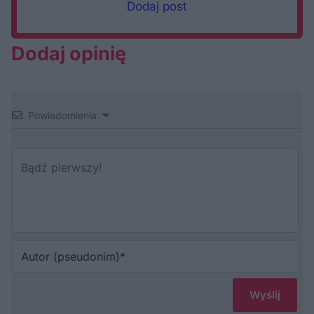
Dodaj post
Dodaj opinię
Powiadomienia
Au
(p