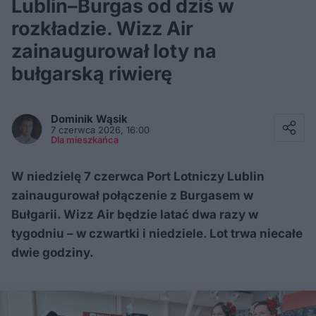
Lublin–Burgas od dziś w
rozkładzie. Wizz Air
zainaugurował loty na
bułgarską riwierę
Facebook
Twitter / X
Dominik
Wąsik
E-mail
7 czerwca 2026, 16:00
Messenger
Dla mieszkańca
Whatsapp
Kopiuj link
W niedzielę 7 czerwca Port Lotniczy Lublin
zainaugurował połączenie z Burgasem w
Bułgarii. Wizz Air będzie latać dwa razy w
tygodniu – w czwartki i niedziele. Lot trwa niecałe
dwie godziny.