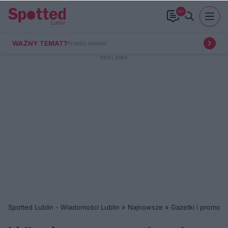
99+
WAŻNY TEMAT?
Prześlij newsa!
Spotted Lublin - Wiadomości Lublin
»
Najnowsze
»
Gazetki i promocj