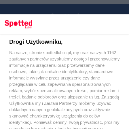
Drogi Użytkowniku,
Kontakt
Na naszej stronie spottedlublin.pl, my oraz naszych 1162
Regulamin
Polityka prywatności
zaufanych partnerów uzyskujemy dostęp i przechowujemy
RODO
informacje na urządzeniu oraz przetwarzamy dane
Warunki korzystania z treści
osobowe, takie jak unikalne identyfikatory, standardowe
informacje wysyłane przez urządzenie czy dane
KATEGORIE
przeglądania w celu zapewniania spersonalizowanych
reklam, wybór spersonalizowanych treści, pomiar reklam i
OGŁOSZENIA
treści, badanie odbiorców oraz ulepszanie usług. Za zgodą
Użytkownika my i Zaufani Partnerzy możemy używać
dokładnych danych geolokalizacyjnych oraz aktywnie
WYDARZENIA
skanować charakterystykę urządzenia do celów
identyfikacji. Ponieważ cenimy Twoją prywatność, prosimy
NA SKRÓTY
o zgodę na korzystanie z tych technologii poprzez