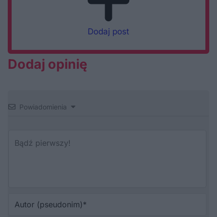
Dodaj post
Dodaj opinię
Powiadomienia
Au
(p