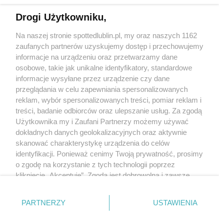
Drogi Użytkowniku,
Kontakt
Na naszej stronie spottedlublin.pl, my oraz naszych 1162
Regulamin
Polityka prywatności
zaufanych partnerów uzyskujemy dostęp i przechowujemy
RODO
informacje na urządzeniu oraz przetwarzamy dane
Warunki korzystania z treści
osobowe, takie jak unikalne identyfikatory, standardowe
informacje wysyłane przez urządzenie czy dane
KATEGORIE
przeglądania w celu zapewniania spersonalizowanych
reklam, wybór spersonalizowanych treści, pomiar reklam i
OGŁOSZENIA
treści, badanie odbiorców oraz ulepszanie usług. Za zgodą
Użytkownika my i Zaufani Partnerzy możemy używać
dokładnych danych geolokalizacyjnych oraz aktywnie
WYDARZENIA
skanować charakterystykę urządzenia do celów
identyfikacji. Ponieważ cenimy Twoją prywatność, prosimy
NA SKRÓTY
o zgodę na korzystanie z tych technologii poprzez
kliknięcie „Akceptuję”. Zgoda jest dobrowolna i zawsze
możesz ją zmienić/wycofać klikając przycisk ustawień
prywatności znajdujący się w lewym dolnym rogu strony
PARTNERZY
USTAWIENIA
. Niektóre rodzaje przetwarzania danych nie wymagają
© 2025. Spotted Lublin. Wszystkie prawa zastrzeżone.