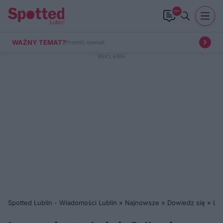
99+
WAŻNY TEMAT?
Prześlij newsa!
Spotted Lublin - Wiadomości Lublin
»
Najnowsze
»
Dowiedz się
»
Lec