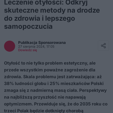
Leczenie otyłości: Odkryj
skuteczne metody na drodze
do zdrowia i lepszego
samopoczucia
Facebook
Twitter / X
Publikacja Sponsorowana
E-mail
27 sierpnia 2024, 17:05
Messenger
Dowiedz się
Whatsapp
Kopiuj link
Otyłość to nie tylko problem estetyczny, ale
przede wszystkim poważne zagrożenie dla
zdrowia. Skala problemu jest zatrważająca: aż
38% ludności globu i 25% mieszkańców Polski
zmaga się z nadmierną masą ciała. Perspektywy
na najbliższą przyszłość nie napawają
optymizmem. Przewiduje się, że do 2035 roku co
trzeci Polak będzie dotknięty chorobą