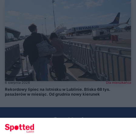
6 sierpnia 2026
Dla mieszkańca
Rekordowy lipiec na lotnisku w Lublinie. Blisko 68 tys.
pasażerów w miesiąc. Od grudnia nowy kierunek