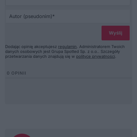
Au
(p
Dodając opinię akceptujesz
regulamin
. Administratorem Twoich
danych osobowych jest Grupa Spotted Sp. z o.o.. Szczegóły
przetwarzania danych znajdują się w
polityce prywatności
.
0
OPINII