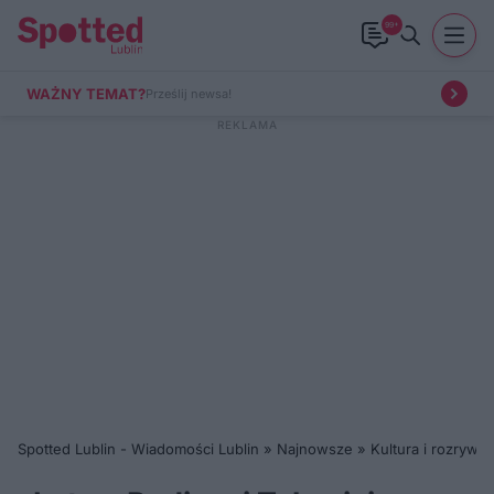
99+
WAŻNY TEMAT?
Prześlij newsa!
Spotted Lublin - Wiadomości Lublin
»
Najnowsze
»
Kultura i rozrywka