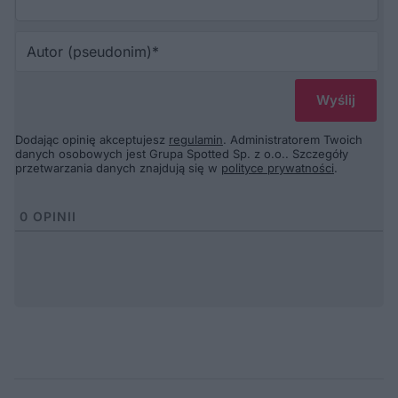
Au
(p
Dodając opinię akceptujesz
regulamin
. Administratorem Twoich
danych osobowych jest Grupa Spotted Sp. z o.o.. Szczegóły
przetwarzania danych znajdują się w
polityce prywatności
.
0
OPINII