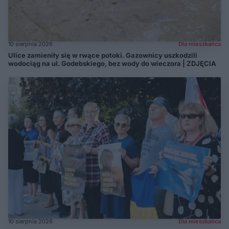
10 sierpnia 2026
Dla mieszkańca
Ulice zamieniły się w rwące potoki. Gazownicy uszkodzili
wodociąg na ul. Godebskiego, bez wody do wieczora | ZDJĘCIA
10 sierpnia 2026
Dla mieszkańca