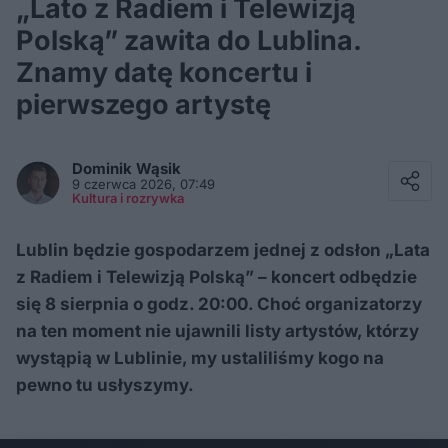
„Lato z Radiem i Telewizją
Polską” zawita do Lublina.
Znamy datę koncertu i
pierwszego artystę
Facebook
Twitter / X
Dominik
Wąsik
E-mail
9 czerwca 2026, 07:49
Messenger
Kultura i rozrywka
Whatsapp
Kopiuj link
Lublin będzie gospodarzem jednej z odsłon „Lata
z Radiem i Telewizją Polską” – koncert odbędzie
się 8 sierpnia o godz. 20:00. Choć organizatorzy
na ten moment nie ujawnili listy artystów, którzy
wystąpią w Lublinie, my ustaliliśmy kogo na
pewno tu usłyszymy.