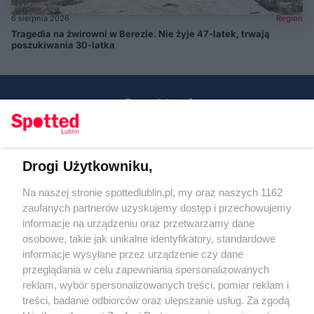
6 sierpnia 2026
Region
Tragedia na żwirowni w Berezie. Nie żyje 47-latek, trwają
poszukiwania 30-latka
Drogi Użytkowniku,
Kontakt
Na naszej stronie spottedlublin.pl, my oraz naszych 1162
Regulamin
Polityka prywatności
zaufanych partnerów uzyskujemy dostęp i przechowujemy
RODO
informacje na urządzeniu oraz przetwarzamy dane
Warunki korzystania z treści
osobowe, takie jak unikalne identyfikatory, standardowe
informacje wysyłane przez urządzenie czy dane
KATEGORIE
przeglądania w celu zapewniania spersonalizowanych
reklam, wybór spersonalizowanych treści, pomiar reklam i
OGŁOSZENIA
treści, badanie odbiorców oraz ulepszanie usług. Za zgodą