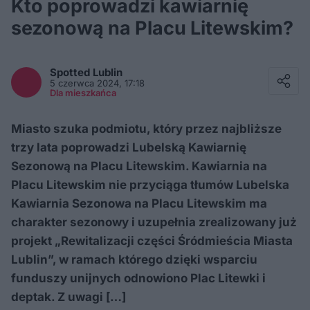
Kto poprowadzi kawiarnię
sezonową na Placu Litewskim?
Facebook
Twitter / X
Spotted
Lublin
E-mail
5 czerwca 2024, 17:18
Messenger
Dla mieszkańca
Whatsapp
Kopiuj link
Miasto szuka podmiotu, który przez najbliższe
trzy lata poprowadzi Lubelską Kawiarnię
Sezonową na Placu Litewskim. Kawiarnia na
Placu Litewskim nie przyciąga tłumów Lubelska
Kawiarnia Sezonowa na Placu Litewskim ma
charakter sezonowy i uzupełnia zrealizowany już
projekt „Rewitalizacji części Śródmieścia Miasta
Lublin”, w ramach którego dzięki wsparciu
funduszy unijnych odnowiono Plac Litewki i
deptak. Z uwagi […]