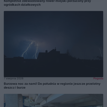
Kompletnie zdewastowany rower miejski porzucony przy
ogródkach działkowych
7 sierpnia 2026
Pogoda
Burzowa noc za nami! Do południa w regionie jeszcze przelotny
deszcz i burze