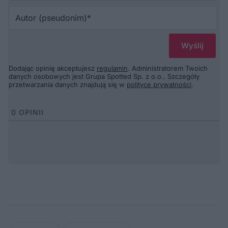
Au
(p
Dodając opinię akceptujesz
regulamin
. Administratorem Twoich
danych osobowych jest Grupa Spotted Sp. z o.o.. Szczegóły
przetwarzania danych znajdują się w
polityce prywatności
.
0
OPINII