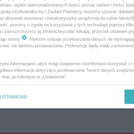
klam, wybór spersonalizowanych treści, pomiar reklam i treści, bad
9, 44 oraz 45 całkowicie omijają to miejsce 
 zgodą Użytkownika my i Zaufani Partnerzy możemy używać dokład
az aktywnie skanować charakterystykę urządzenia do celów identyfi
ść, prosimy o zgodę na korzystanie z tych technologii poprzez klikn
a i zawsze możesz ją zmienić/wycofać klikając przycisk ustawień pr
ogu strony
. Niektóre rodzaje przetwarzania danych nie wymagaj
iwić się takiemu przetwarzaniu. Preferencje będą miały zastosowania
szymi informacjami, abyś mógł świadomie i komfortowo korzystać z
gółowe informacje dotyczące przetwarzania Twoich danych znajdzi
s
oraz po kliknięciu w „Ustawienia”.
USTAWIENIA