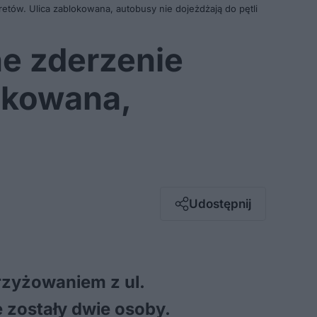
retów. Ulica zablokowana, autobusy nie dojeżdżają do pętli
ne zderzenie
lokowana,
Facebook
Twitter / X
E-mail
Udostępnij
Messenger
Whatsapp
Kopiuj link
krzyżowaniem z ul.
 zostały dwie osoby.