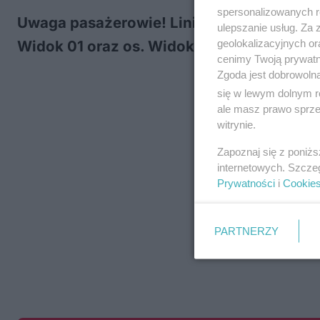
spersonalizowanych re
Uwaga pasażerowie! Linie nr: 13, 26, 37, 3
ulepszanie usług. Za
geolokalizacyjnych or
Widok 01 oraz os. Widok 02.
cenimy Twoją prywatno
Zgoda jest dobrowoln
się w lewym dolnym r
ale masz prawo sprzec
witrynie.
Zapoznaj się z poniż
internetowych. Szcze
Prywatności
i
Cookie
PARTNERZY