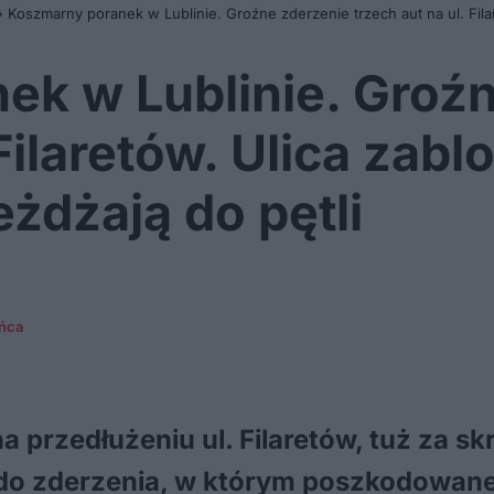
»
Koszmarny poranek w Lublinie. Groźne zderzenie trzech aut na ul. Fila
ek w Lublinie. Groź
 Filaretów. Ulica zab
żdżają do pętli
ańca
a przedłużeniu ul. Filaretów, tuż za s
o do zderzenia, w którym poszkodowane