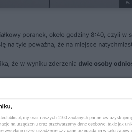
Pol
ałkowy poranek, około godziny 8:40, czyli w
ię na tyle poważna, że na miejsce natychmiast
nika, że w wyniku zderzenia
dwie osoby odnio
ść linii odciętych od pętli
zne problemy dla pasażerów lubelskiej komun
niku,
ez co autobusy i trolejbusy
nie są w stanie d
ttedlublin.pl, my oraz naszych 1160 zaufanych partnerów uzyskujemy
rsowaniu pojazdów.
cje na urządzeniu oraz przetwarzamy dane osobowe, takie jak unika
je wysyłane przez urządzenie czy dane przeglądania w celu zapewn