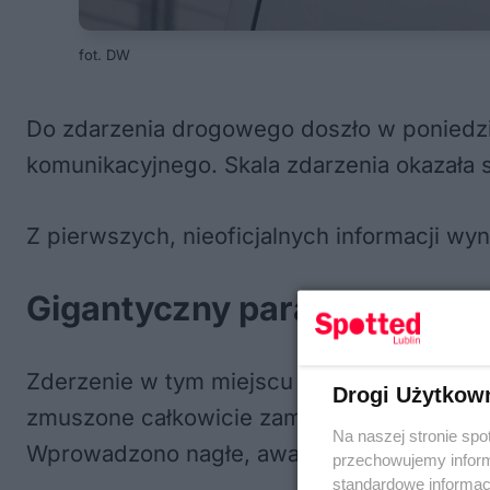
fot. DW
Do zdarzenia drogowego doszło w poniedzi
komunikacyjnego. Skala zdarzenia okazała s
Z pierwszych, nieoficjalnych informacji wy
Gigantyczny paraliż MPK. Sze
Zderzenie w tym miejscu wywołało gigantyc
Drogi Użytkow
zmuszone całkowicie zamknąć przejazd, prz
Na naszej stronie spo
Wprowadzono nagłe, awaryjne zmiany w ku
przechowujemy informa
standardowe informac