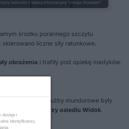
icyjny radiowóz z tablicą informacyjną "Uwaga Wypadek"
 samym środku porannego szczytu
 skierowano liczne siły ratunkowe.
sły obrażenia
i trafiły pod opiekę medyków.
ikacji miejskiej. Służby mundurowe były
ojechać do pętli przy osiedlu Widok
.
 dostęp i
lne identyfikatory,
iania