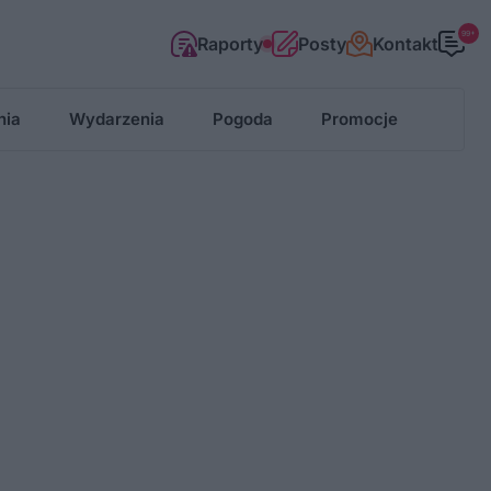
99+
Raporty
Posty
Kontakt
nia
Wydarzenia
Pogoda
Promocje