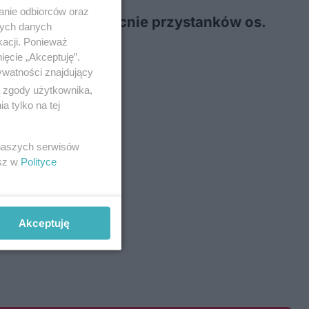
anie odbiorców oraz
i nie obsługują obecnie przystanków os.
nych danych
kacji. Ponieważ
ięcie „Akceptuję”.
ywatności znajdujący
ą zgody użytkownika,
 tylko na tej
 naszych serwisów
esz w
Polityce
Akceptuję