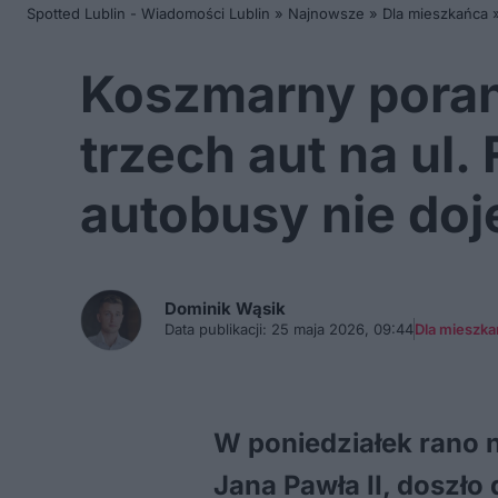
Spotted Lublin - Wiadomości Lublin
»
Najnowsze
»
Dla mieszkańca
Koszmarny poran
trzech aut na ul.
autobusy nie doje
Dominik
Wąsik
Data publikacji:
25 maja 2026, 09:44
Dla mieszk
W poniedziałek rano n
Jana Pawła II, doszł