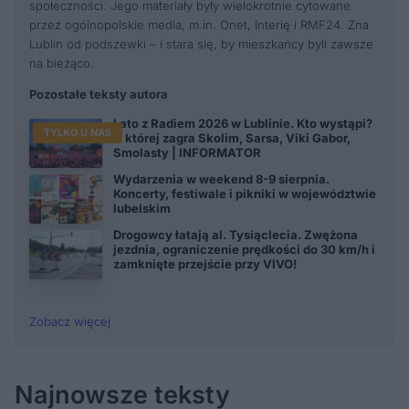
społeczności. Jego materiały były wielokrotnie cytowane
przez ogólnopolskie media, m.in. Onet, Interię i RMF24. Zna
Lublin od podszewki – i stara się, by mieszkańcy byli zawsze
na bieżąco.
Pozostałe teksty autora
Lato z Radiem 2026 w Lublinie. Kto wystąpi?
TYLKO U NAS
O której zagra Skolim, Sarsa, Viki Gabor,
Smolasty | INFORMATOR
Wydarzenia w weekend 8-9 sierpnia.
Koncerty, festiwale i pikniki w województwie
lubelskim
Drogowcy łatają al. Tysiąclecia. Zwężona
jezdnia, ograniczenie prędkości do 30 km/h i
zamknięte przejście przy VIVO!
Zobacz więcej
Najnowsze teksty