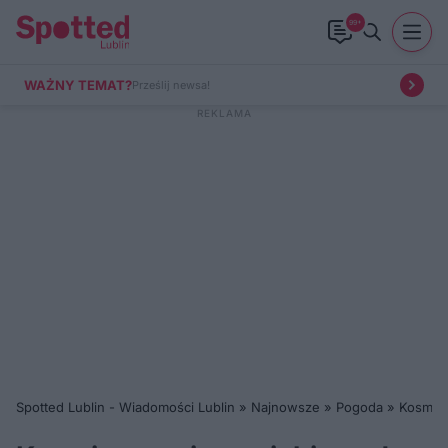
99+
WAŻNY TEMAT?
Prześlij newsa!
Spotted Lublin - Wiadomości Lublin
»
Najnowsze
»
Pogoda
»
Kosmicz