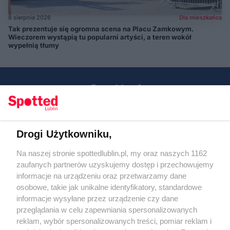
8 sierpnia 2026
Dla mieszkańca
Tak prezentuje się ogromna scena na Placu Zamkowym.
Wieczorem wystąpią tu popularni artyści, a teren wokół
wypełnią tłumy
Drogi Użytkowniku,
Kontakt
Na naszej stronie spottedlublin.pl, my oraz naszych 1162
Regulamin
Polityka prywatności
zaufanych partnerów uzyskujemy dostęp i przechowujemy
RODO
informacje na urządzeniu oraz przetwarzamy dane
Warunki korzystania z treści
osobowe, takie jak unikalne identyfikatory, standardowe
informacje wysyłane przez urządzenie czy dane
KATEGORIE
przeglądania w celu zapewniania spersonalizowanych
reklam, wybór spersonalizowanych treści, pomiar reklam i
OGŁOSZENIA