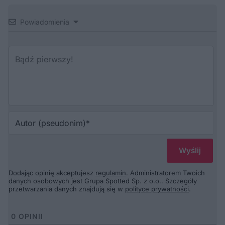
Powiadomienia
Au
(p
Dodając opinię akceptujesz
regulamin
. Administratorem Twoich
danych osobowych jest Grupa Spotted Sp. z o.o.. Szczegóły
przetwarzania danych znajdują się w
polityce prywatności
.
0
OPINII