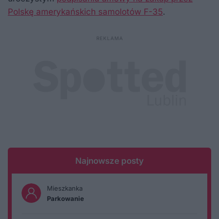
Polskę amerykańskich samolotów F-35
.
Najnowsze posty
Mieszkanka
Parkowanie