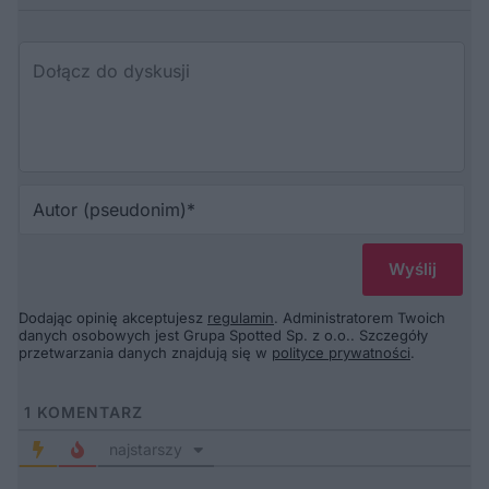
Au
(p
Dodając opinię akceptujesz
regulamin
. Administratorem Twoich
danych osobowych jest Grupa Spotted Sp. z o.o.. Szczegóły
przetwarzania danych znajdują się w
polityce prywatności
.
1
KOMENTARZ
najstarszy