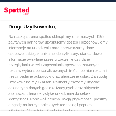
Drogi Użytkowniku,
Kontakt
Na naszej stronie spottedlublin.pl, my oraz naszych 1162
Regulamin
Polityka prywatności
zaufanych partnerów uzyskujemy dostęp i przechowujemy
RODO
informacje na urządzeniu oraz przetwarzamy dane
Warunki korzystania z treści
osobowe, takie jak unikalne identyfikatory, standardowe
informacje wysyłane przez urządzenie czy dane
KATEGORIE
przeglądania w celu zapewniania spersonalizowanych
reklam, wybór spersonalizowanych treści, pomiar reklam i
OGŁOSZENIA
treści, badanie odbiorców oraz ulepszanie usług. Za zgodą
Użytkownika my i Zaufani Partnerzy możemy używać
WYDARZENIA
dokładnych danych geolokalizacyjnych oraz aktywnie
skanować charakterystykę urządzenia do celów
identyfikacji. Ponieważ cenimy Twoją prywatność, prosimy
NA SKRÓTY
o zgodę na korzystanie z tych technologii poprzez
kliknięcie „Akceptuję”. Zgoda jest dobrowolna i zawsze