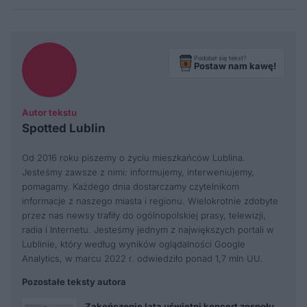
Podobał się tekst?
Postaw nam kawę!
Autor tekstu
Spotted Lublin
Od 2016 roku piszemy o życiu mieszkańców Lublina.
Jesteśmy zawsze z nimi: informujemy, interweniujemy,
pomagamy. Każdego dnia dostarczamy czytelnikom
informacje z naszego miasta i regionu. Wielokrotnie zdobyte
przez nas newsy trafiły do ogólnopolskiej prasy, telewizji,
radia i Internetu. Jesteśmy jednym z największych portali w
Lublinie, który według wyników oglądalności Google
Analytics, w marcu 2022 r. odwiedziło ponad 1,7 mln UU.
Pozostałe teksty autora
Zakończenie lata uświetni koncert zespołu