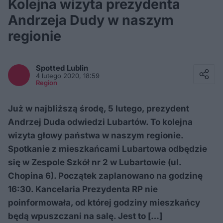
Kolejna wizyta prezydenta
Andrzeja Dudy w naszym
regionie
Facebook
Twitter / X
Spotted
Lublin
E-mail
4 lutego 2020, 18:59
Messenger
Region
Whatsapp
Kopiuj link
Już w najbliższą środę, 5 lutego, prezydent
Andrzej Duda odwiedzi Lubartów. To kolejna
wizyta głowy państwa w naszym regionie.
Spotkanie z mieszkańcami Lubartowa odbędzie
się w Zespole Szkół nr 2 w Lubartowie (ul.
Chopina 6). Początek zaplanowano na godzinę
16:30. Kancelaria Prezydenta RP nie
poinformowała, od której godziny mieszkańcy
będą wpuszczani na salę. Jest to […]