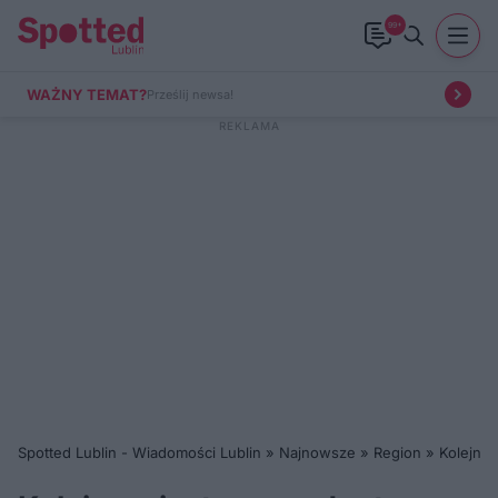
99+
WAŻNY TEMAT?
Prześlij newsa!
Spotted Lublin - Wiadomości Lublin
»
Najnowsze
»
Region
»
Kolejna