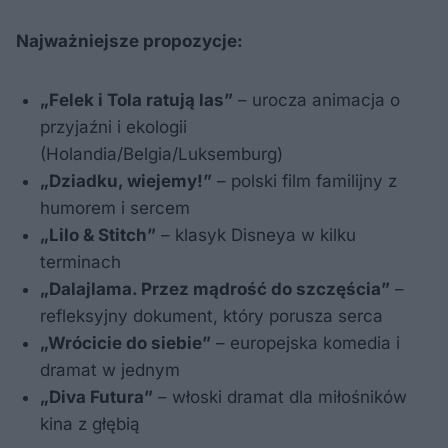
Najważniejsze propozycje:
„Felek i Tola ratują las”
– urocza animacja o
przyjaźni i ekologii
(Holandia/Belgia/Luksemburg)
„Dziadku, wiejemy!”
– polski film familijny z
humorem i sercem
„Lilo & Stitch”
– klasyk Disneya w kilku
terminach
„Dalajlama. Przez mądrość do szczęścia”
–
refleksyjny dokument, który porusza serca
„Wrócicie do siebie”
– europejska komedia i
dramat w jednym
„Diva Futura”
– włoski dramat dla miłośników
kina z głębią