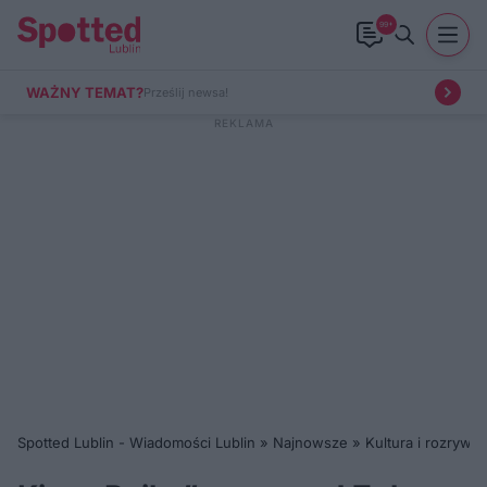
99+
WAŻNY TEMAT?
Prześlij newsa!
Spotted Lublin - Wiadomości Lublin
»
Najnowsze
»
Kultura i rozrywka