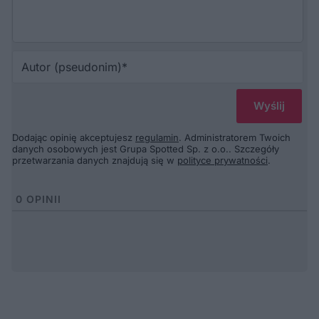
Au
(p
Dodając opinię akceptujesz
regulamin
. Administratorem Twoich
danych osobowych jest Grupa Spotted Sp. z o.o.. Szczegóły
przetwarzania danych znajdują się w
polityce prywatności
.
0
OPINII