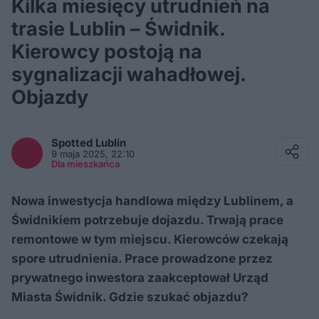
Kilka miesięcy utrudnień na
trasie Lublin – Świdnik.
Kierowcy postoją na
sygnalizacji wahadłowej.
Objazdy
Facebook
Twitter / X
Spotted
Lublin
E-mail
9 maja 2025, 22:10
Messenger
Dla mieszkańca
Whatsapp
Kopiuj link
Nowa inwestycja handlowa między Lublinem, a
Świdnikiem potrzebuje dojazdu. Trwają prace
remontowe w tym miejscu. Kierowców czekają
spore utrudnienia. Prace prowadzone przez
prywatnego inwestora zaakceptował Urząd
Miasta Świdnik. Gdzie szukać objazdu?