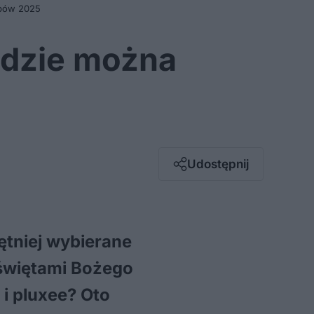
lepów 2025
 Gdzie można
Facebook
Twitter / X
E-mail
Udostępnij
Messenger
Whatsapp
Kopiuj link
ętniej wybierane
świętami Bożego
i pluxee? Oto