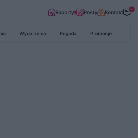
99+
Raporty
Posty
Kontakt
nia
Wydarzenia
Pogoda
Promocje