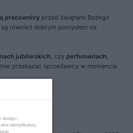
ą pracownicy
przed świętami Bożego
są również dobrym pomysłem na
nach jubilerskich
, czy
perfumeriach
,
ycznie przekazać sprzedawcy w momencie
 dostęp i
lne identyfikatory,
iania