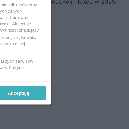
artami premiowymi Sodexo i Pluxee w 2025
anie odbiorców oraz
nych danych
kacji. Ponieważ
ięcie „Akceptuję”.
ywatności znajdujący
ą zgody użytkownika,
 tylko na tej
 naszych serwisów
esz w
Polityce
Akceptuję