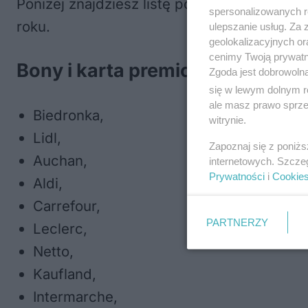
Poniżej znajdziesz listę popularnych sklep
spersonalizowanych re
roku.
ulepszanie usług. Za
geolokalizacyjnych or
cenimy Twoją prywatno
Bony i karta premiowa Sodexo / 
Zgoda jest dobrowoln
się w lewym dolnym r
ale masz prawo sprzec
Biedronka,
witrynie.
Lidl,
Zapoznaj się z poniż
Auchan,
internetowych. Szcze
Prywatności
i
Cookie
Aldi,
Carrefour,
PARTNERZY
Leclerc,
Netto,
Kaufland,
Intermarche,