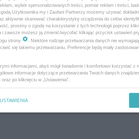
ów, w których zapłacisz za zakupy bonami i k
klam, wybór spersonalizowanych treści, pomiar reklam i treści, bad
 zgodą Użytkownika my i Zaufani Partnerzy możemy używać dokład
az aktywnie skanować charakterystykę urządzenia do celów identyfi
ść, prosimy o zgodę na korzystanie z tych technologii poprzez klikn
Pluxee lista sklepów 2025
a i zawsze możesz ją zmienić/wycofać klikając przycisk ustawień pr
ogu strony
. Niektóre rodzaje przetwarzania danych nie wymagaj
iwić się takiemu przetwarzaniu. Preferencje będą miały zastosowania
szymi informacjami, abyś mógł świadomie i komfortowo korzystać z
gółowe informacje dotyczące przetwarzania Twoich danych znajdzi
s
oraz po kliknięciu w „Ustawienia”.
USTAWIENIA