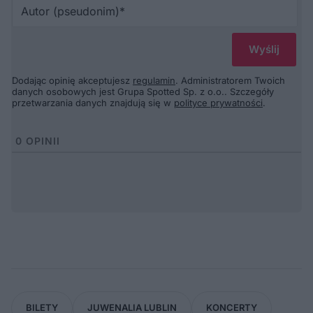
Au
(p
Dodając opinię akceptujesz
regulamin
. Administratorem Twoich
danych osobowych jest Grupa Spotted Sp. z o.o.. Szczegóły
przetwarzania danych znajdują się w
polityce prywatności
.
0
OPINII
BILETY
JUWENALIA LUBLIN
KONCERTY