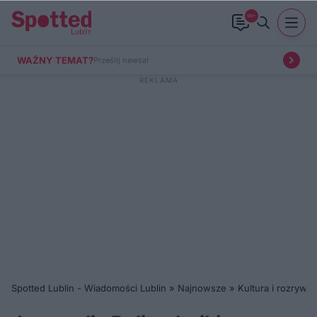
99+
WAŻNY TEMAT?
Prześlij newsa!
Spotted Lublin - Wiadomości Lublin
»
Najnowsze
»
Kultura i rozrywka