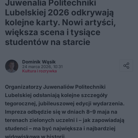
Juwenalia Politechniki
Lubelskiej 2026 odkrywają
kolejne karty. Nowi artyści,
większa scena i tysiące
studentów na starcie
Facebook
Twitter / X
Dominik
Wąsik
E-mail
24 marca 2026, 10:31
Messenger
Kultura i rozrywka
Whatsapp
Kopiuj link
Organizatorzy Juwenaliów Politechniki
Lubelskiej odsłaniają kolejne szczegóły
tegorocznej, jubileuszowej edycji wydarzenia.
Impreza odbędzie się w dniach 8–9 maja na
terenach zielonych uczelni i – jak zapowiadają
studenci – ma być największa i najbardziej
widowiskowa w historii.