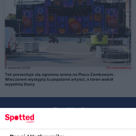
8 sierpnia 2026
Dla mieszkańca
Tak prezentuje się ogromna scena na Placu Zamkowym.
Wieczorem wystąpią tu popularni artyści, a teren wokół
wypełnią tłumy