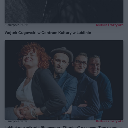
8 sierpnia 2026
Kultura i rozrywka
Wojtek Cugowski w Centrum Kultury w Lublinie
8 sierpnia 2026
Kultura i rozrywka
Lublinianie odkryją filmowego „Titanica” na nowo. Tym razem w