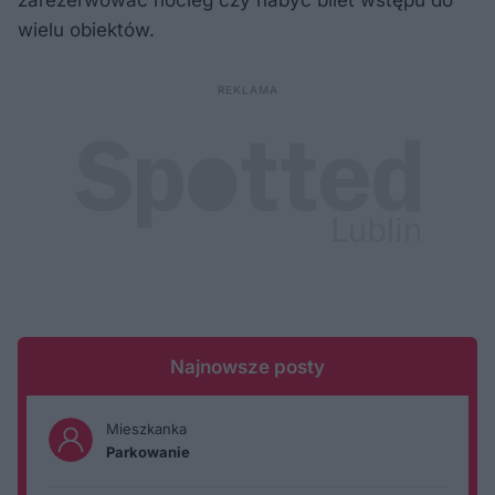
zarezerwować nocleg czy nabyć bilet wstępu do
wielu obiektów.
Najnowsze posty
Mieszkanka
Parkowanie