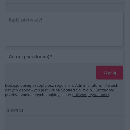
Au
(p
Dodając opinię akceptujesz
regulamin
. Administratorem Twoich
danych osobowych jest Grupa Spotted Sp. z o.o.. Szczegóły
przetwarzania danych znajdują się w
polityce prywatności
.
0
OPINII