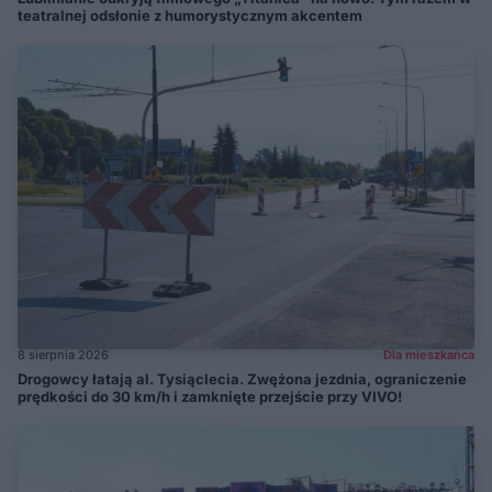
teatralnej odsłonie z humorystycznym akcentem
8 sierpnia 2026
Dla mieszkańca
Drogowcy łatają al. Tysiąclecia. Zwężona jezdnia, ograniczenie
prędkości do 30 km/h i zamknięte przejście przy VIVO!