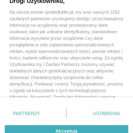
Drogi Użytkowniku,
Kontakt
Na naszej stronie spottedlublin.pl, my oraz naszych 1162
Regulamin
Polityka prywatności
zaufanych partnerów uzyskujemy dostęp i przechowujemy
RODO
informacje na urządzeniu oraz przetwarzamy dane
Warunki korzystania z treści
osobowe, takie jak unikalne identyfikatory, standardowe
informacje wysyłane przez urządzenie czy dane
KATEGORIE
przeglądania w celu zapewniania spersonalizowanych
reklam, wybór spersonalizowanych treści, pomiar reklam i
OGŁOSZENIA
treści, badanie odbiorców oraz ulepszanie usług. Za zgodą
Użytkownika my i Zaufani Partnerzy możemy używać
WYDARZENIA
dokładnych danych geolokalizacyjnych oraz aktywnie
skanować charakterystykę urządzenia do celów
identyfikacji. Ponieważ cenimy Twoją prywatność, prosimy
NA SKRÓTY
o zgodę na korzystanie z tych technologii poprzez
kliknięcie „Akceptuję”. Zgoda jest dobrowolna i zawsze
możesz ją zmienić/wycofać klikając przycisk ustawień
prywatności znajdujący się w lewym dolnym rogu strony
PARTNERZY
USTAWIENIA
. Niektóre rodzaje przetwarzania danych nie wymagają
© 2025. Spotted Lublin. Wszystkie prawa zastrzeżone.
zgody użytkownika, ale masz prawo sprzeciwić się
Mapa strony
takiemu przetwarzaniu. Preferencje będą miały
Akceptuję