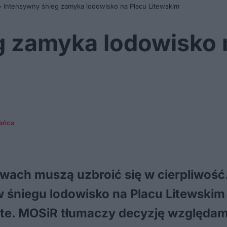
»
Intensywny śnieg zamyka lodowisko na Placu Litewskim
g zamyka lodowisko 
kańca
yżwach muszą uzbroić się w cierpliwoś
śniegu lodowisko na Placu Litewskim 
e. MOSiR tłumaczy decyzję względami