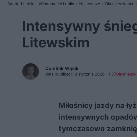
Spotted Lublin - Wiadomości Lublin
»
Najnowsze
»
Dla mieszkańca
Intensywny śnie
Litewskim
Dominik
Wąsik
Data publikacji:
8 stycznia 2026, 11:37
Dla miesz
Miłośnicy jazdy na ł
intensywnych opadów 
tymczasowo zamknięt