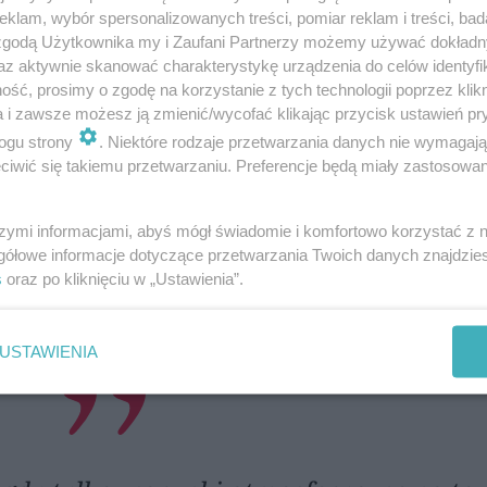
klam, wybór spersonalizowanych treści, pomiar reklam i treści, bad
 zgodą Użytkownika my i Zaufani Partnerzy możemy używać dokład
az aktywnie skanować charakterystykę urządzenia do celów identyfi
ść, prosimy o zgodę na korzystanie z tych technologii poprzez klikn
a i zawsze możesz ją zmienić/wycofać klikając przycisk ustawień pr
ogu strony
. Niektóre rodzaje przetwarzania danych nie wymagaj
iem tafli
iwić się takiemu przetwarzaniu. Preferencje będą miały zastosowania
szymi informacjami, abyś mógł świadomie i komfortowo korzystać z
em śniegu i przywróceniem tafli do właściweg
gółowe informacje dotyczące przetwarzania Twoich danych znajdzi
zystko zależy od dalszego przebiegu pogody.
s
oraz po kliknięciu w „Ustawienia”.
USTAWIENIA