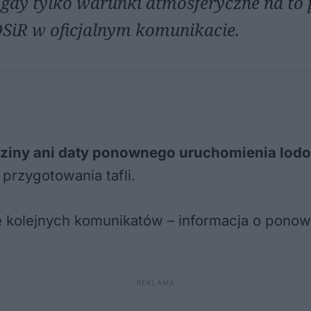
 gdy tylko warunki atmosferyczne na to
SiR w oficjalnym komunikacie.
dziny ani daty ponownego uruchomienia lod
przygotowania tafli.
 kolejnych komunikatów – informacja o ponow