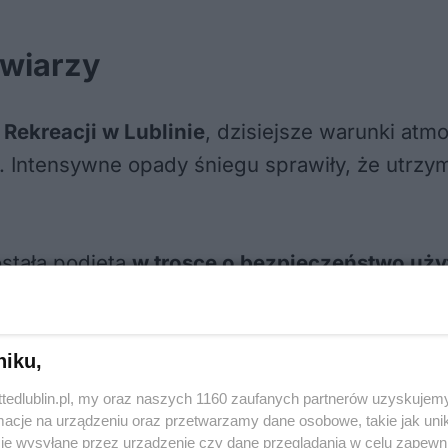
żwiarzy
 Rekreacji w Lublinie
, dzisiejsze warunki atm
 Intensywne opady śniegu sprawiły, że utrzyma
stała podjęta
w trosce o bezpieczeństwo uż
lodu
.
niku,
ttedlublin.pl, my oraz naszych 1160 zaufanych partnerów uzyskujemy
cje na urządzeniu oraz przetwarzamy dane osobowe, takie jak unika
je wysyłane przez urządzenie czy dane przeglądania w celu zapewn