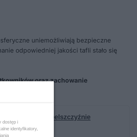
osferyczne uniemożliwiają bezpieczne
nie odpowiedniej jakości tafli stało się
ytkowników oraz zachowanie
 dostęp i
lne identyfikatory,
iania