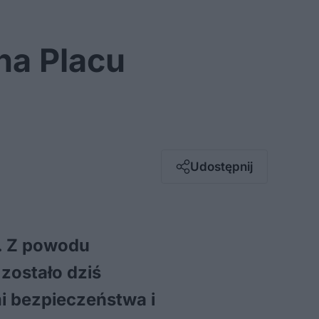
na Placu
Facebook
Twitter / X
E-mail
Udostępnij
Messenger
Whatsapp
Kopiuj link
ć. Z powodu
zostało dziś
 bezpieczeństwa i