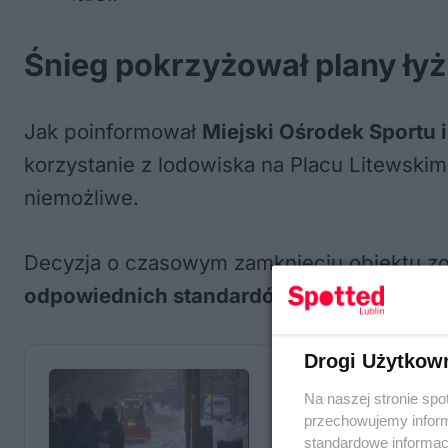
Śnieg pokrzyżował plany ły
Jak poinformował
Miejski Ośrodek Sportu i
korzystanie z lodowiska na Placu Litewskim.
niemożliwe.
Decyzja o czasowym zamknięciu obiektu zo
odpowiednich standardów technicznych 
Drogi Użytkow
Na naszej stronie spo
przechowujemy informa
standardowe informac