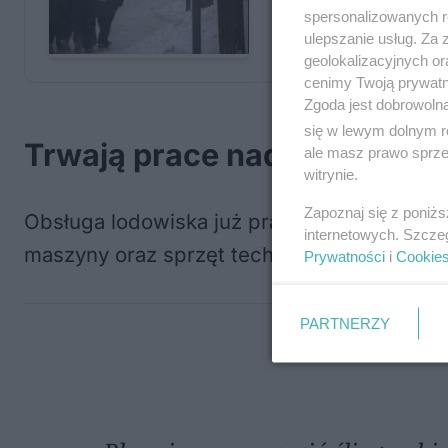
spersonalizowanych re
ulepszanie usług. Za
geolokalizacyjnych or
cenimy Twoją prywatno
Zgoda jest dobrowoln
się w lewym dolnym r
Trwają prace nad przywrócen
ale masz prawo sprzec
witrynie.
Zapoznaj się z poniż
Obsługa lodowiska już pracuje nad usunięci
internetowych. Szcze
maszyny oraz sprzęt techniczny, jednak ws
Prywatności
i
Cookie
PARTNERZY