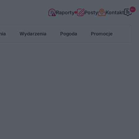
99+
Raporty
Posty
Kontakt
nia
Wydarzenia
Pogoda
Promocje