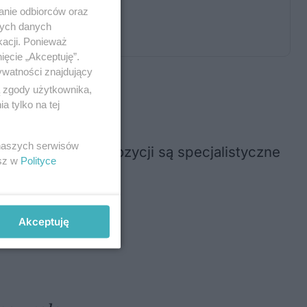
anie odbiorców oraz
nych danych
kacji. Ponieważ
ięcie „Akceptuję”.
ywatności znajdujący
ą zgody użytkownika,
 tylko na tej
 naszych serwisów
o stanu. Do dyspozycji są specjalistyczne
esz w
Polityce
Akceptuję