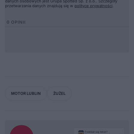
danych osobowych jest Grupa Spotted Sp. z o.o.. Szczegóły
przetwarzania danych znajdują się w
polityce prywatności
.
0
OPINII
MOTOR LUBLIN
ŻUŻEL
Podobał się tekst?