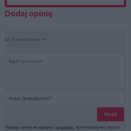
Dodaj opinię
Powiadomienia
Au
(p
Dodając opinię akceptujesz
regulamin
. Administratorem Twoich