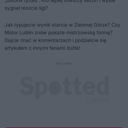
„obrona tytułu”. Kto lepiej otworzy sezon i wyśle
sygnał reszcie ligi?
Jak typujecie wynik starcia w Zielonej Górze? Czy
Motor Lublin znów pokaże mistrzowską formę?
Dajcie znać w komentarzach i podzielcie się
artykułem z innymi fanami żużla!