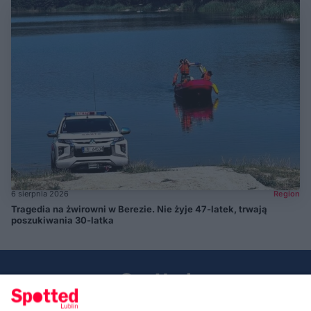
6 sierpnia 2026
Region
Tragedia na żwirowni w Berezie. Nie żyje 47-latek, trwają
poszukiwania 30-latka