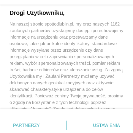
Drogi Użytkowniku,
Kontakt
Na naszej stronie spottedlublin.pl, my oraz naszych 1162
Regulamin
Polityka prywatności
zaufanych partnerów uzyskujemy dostęp i przechowujemy
RODO
informacje na urządzeniu oraz przetwarzamy dane
Warunki korzystania z treści
osobowe, takie jak unikalne identyfikatory, standardowe
informacje wysyłane przez urządzenie czy dane
KATEGORIE
przeglądania w celu zapewniania spersonalizowanych
reklam, wybór spersonalizowanych treści, pomiar reklam i
OGŁOSZENIA
treści, badanie odbiorców oraz ulepszanie usług. Za zgodą
Użytkownika my i Zaufani Partnerzy możemy używać
dokładnych danych geolokalizacyjnych oraz aktywnie
WYDARZENIA
skanować charakterystykę urządzenia do celów
identyfikacji. Ponieważ cenimy Twoją prywatność, prosimy
NA SKRÓTY
o zgodę na korzystanie z tych technologii poprzez
kliknięcie „Akceptuję”. Zgoda jest dobrowolna i zawsze
możesz ją zmienić/wycofać klikając przycisk ustawień
prywatności znajdujący się w lewym dolnym rogu strony
PARTNERZY
USTAWIENIA
. Niektóre rodzaje przetwarzania danych nie wymagają
© 2025. Spotted Lublin. Wszystkie prawa zastrzeżone.