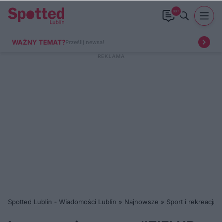
99+
WAŻNY TEMAT?
Prześlij newsa!
Spotted Lublin - Wiadomości Lublin
»
Najnowsze
»
Sport i rekreacja