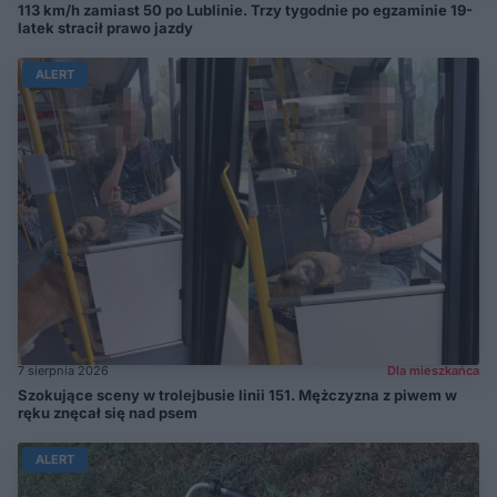
113 km/h zamiast 50 po Lublinie. Trzy tygodnie po egzaminie 19-
latek stracił prawo jazdy
ALERT
7 sierpnia 2026
Dla mieszkańca
Szokujące sceny w trolejbusie linii 151. Mężczyzna z piwem w
ręku znęcał się nad psem
ALERT