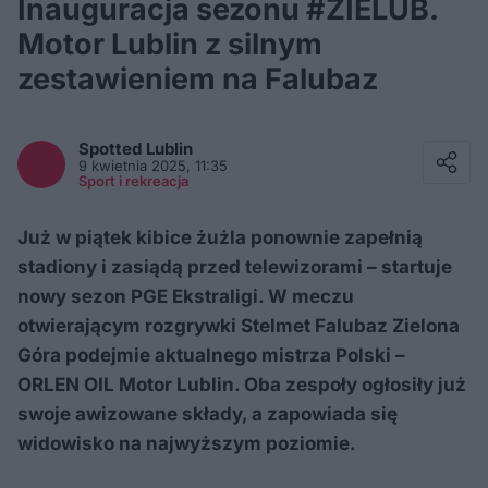
Inauguracja sezonu #ZIELUB.
Motor Lublin z silnym
zestawieniem na Falubaz
Facebook
Twitter / X
Spotted
Lublin
E-mail
9 kwietnia 2025, 11:35
Messenger
Sport i rekreacja
Whatsapp
Kopiuj link
Już w piątek kibice żużla ponownie zapełnią
stadiony i zasiądą przed telewizorami – startuje
nowy sezon PGE Ekstraligi. W meczu
otwierającym rozgrywki Stelmet Falubaz Zielona
Góra podejmie aktualnego mistrza Polski –
ORLEN OIL Motor Lublin. Oba zespoły ogłosiły już
swoje awizowane składy, a zapowiada się
widowisko na najwyższym poziomie.