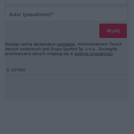
Au
(p
Dodając opinię akceptujesz
regulamin
. Administratorem Twoich
danych osobowych jest Grupa Spotted Sp. z o.o.. Szczegóły
przetwarzania danych znajdują się w
polityce prywatności
.
0
OPINII