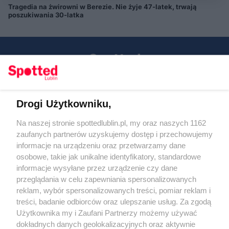
Tragedia na żwirowni w Berezie. Nie żyje 47-latek, trwają
poszukiwania 30-latka
Drogi Użytkowniku,
Kontakt
Na naszej stronie spottedlublin.pl, my oraz naszych 1162
Regulamin
Polityka prywatności
zaufanych partnerów uzyskujemy dostęp i przechowujemy
RODO
informacje na urządzeniu oraz przetwarzamy dane
Warunki korzystania z treści
osobowe, takie jak unikalne identyfikatory, standardowe
informacje wysyłane przez urządzenie czy dane
KATEGORIE
przeglądania w celu zapewniania spersonalizowanych
reklam, wybór spersonalizowanych treści, pomiar reklam i
OGŁOSZENIA
treści, badanie odbiorców oraz ulepszanie usług. Za zgodą
Użytkownika my i Zaufani Partnerzy możemy używać
dokładnych danych geolokalizacyjnych oraz aktywnie
WYDARZENIA