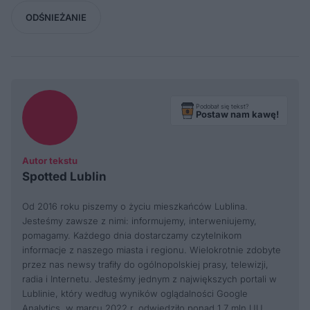
ODŚNIEŻANIE
Podobał się tekst?
Postaw nam kawę!
Autor tekstu
Spotted Lublin
Od 2016 roku piszemy o życiu mieszkańców Lublina.
Jesteśmy zawsze z nimi: informujemy, interweniujemy,
pomagamy. Każdego dnia dostarczamy czytelnikom
informacje z naszego miasta i regionu. Wielokrotnie zdobyte
przez nas newsy trafiły do ogólnopolskiej prasy, telewizji,
radia i Internetu. Jesteśmy jednym z największych portali w
Lublinie, który według wyników oglądalności Google
Analytics, w marcu 2022 r. odwiedziło ponad 1,7 mln UU.