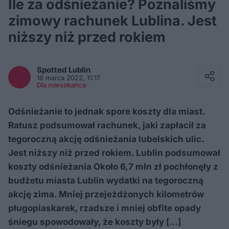
Ile za odśnieżanie? Poznaliśmy
zimowy rachunek Lublina. Jest
niższy niż przed rokiem
Facebook
Twitter / X
Spotted
Lublin
E-mail
16 marca 2022, 11:17
Messenger
Dla mieszkańca
Whatsapp
Kopiuj link
Odśnieżanie to jednak spore koszty dla miast.
Ratusz podsumował rachunek, jaki zapłacił za
tegoroczną akcję odśnieżania lubelskich ulic.
Jest niższy niż przed rokiem. Lublin podsumował
koszty odśnieżania Około 6,7 mln zł pochłonęły z
budżetu miasta Lublin wydatki na tegoroczną
akcję zima. Mniej przejeżdżonych kilometrów
pługopiaskarek, rzadsze i mniej obfite opady
śniegu spowodowały, że koszty były […]