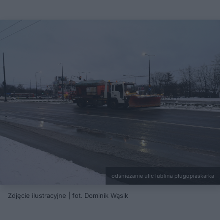
odśnieżanie ulic lublina pługopiaskarka
Zdjęcie ilustracyjne | fot. Dominik Wąsik