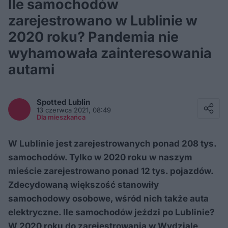
Ile samochodów
zarejestrowano w Lublinie w
2020 roku? Pandemia nie
wyhamowała zainteresowania
autami
Facebook
Twitter / X
Spotted
Lublin
E-mail
13 czerwca 2021, 08:49
Messenger
Dla mieszkańca
Whatsapp
Kopiuj link
W Lublinie jest zarejestrowanych ponad 208 tys.
samochodów. Tylko w 2020 roku w naszym
mieście zarejestrowano ponad 12 tys. pojazdów.
Zdecydowaną większość stanowiły
samochodowy osobowe, wśród nich także auta
elektryczne. Ile samochodów jeździ po Lublinie?
W 2020 roku do zarejestrowania w Wydziale