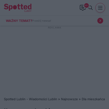
99+
WAŻNY TEMAT?
Prześlij newsa!
Spotted Lublin - Wiadomości Lublin
»
Najnowsze
»
Dla mieszkańca
»