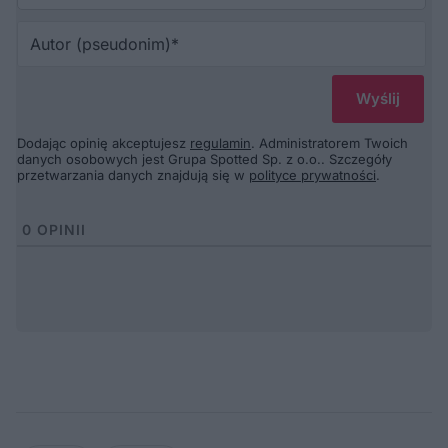
Au
(p
Dodając opinię akceptujesz
regulamin
. Administratorem Twoich
danych osobowych jest Grupa Spotted Sp. z o.o.. Szczegóły
przetwarzania danych znajdują się w
polityce prywatności
.
0
OPINII