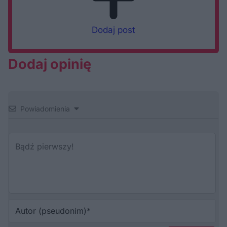
Dodaj post
Dodaj opinię
Powiadomienia
Au
(p