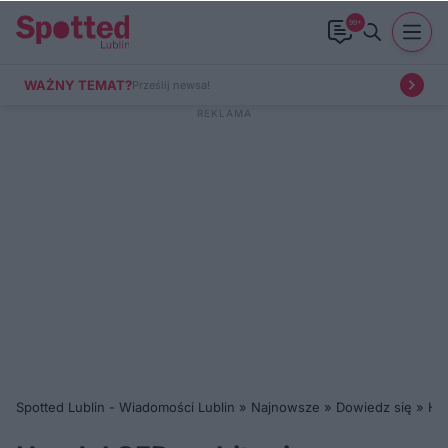
99+
WAŻNY TEMAT?
Prześlij newsa!
Spotted Lublin - Wiadomości Lublin
»
Najnowsze
»
Dowiedz się
»
Han