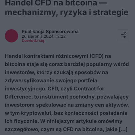
Handel CFD na bitcoina —
mechanizmy, ryzyka i strategie
Facebook
Twitter / X
Publikacja Sponsorowana
E-mail
26 sierpnia 2024, 12:22
Messenger
Dowiedz się
Whatsapp
Kopiuj link
Handel kontraktami różnicowymi (CFD) na
bitcoina staje się coraz bardziej popularny wśród
inwestorów, którzy szukają sposobów na
zdywersyfikowanie swojego portfela
inwestycyjnego. CFD, czyli Contract for
Difference, to instrument pochodny, pozwalający
inwestorom spekulować na zmiany cen aktywów,
w tym kryptowalut, bez konieczności posiadania
ich fizycznie. W niniejszym artykule omówimy
szczegółowo, czym są CFD na bitcoina, jakie […]