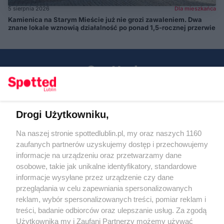
5 sierpnia 2026
Dla mieszkańca
Kamienica na Starym Mieście już nie grozi zawaleniem. Dwa
znane lokale wznowią działalność po ponad 1,5-rocznej przerwie
Drogi Użytkowniku,
Kontakt
Na naszej stronie spottedlublin.pl, my oraz naszych 1160
Regulamin
Polityka prywatności
zaufanych partnerów uzyskujemy dostęp i przechowujemy
RODO
informacje na urządzeniu oraz przetwarzamy dane
Warunki korzystania z treści
osobowe, takie jak unikalne identyfikatory, standardowe
informacje wysyłane przez urządzenie czy dane
KATEGORIE
przeglądania w celu zapewniania spersonalizowanych
reklam, wybór spersonalizowanych treści, pomiar reklam i
OGŁOSZENIA
treści, badanie odbiorców oraz ulepszanie usług. Za zgodą
Użytkownika my i Zaufani Partnerzy możemy używać