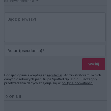
Powiadomienia
Au
(p
Dodając opinię akceptujesz
regulamin
. Administratorem Twoich
danych osobowych jest Grupa Spotted Sp. z o.o.. Szczegóły
przetwarzania danych znajdują się w
polityce prywatności
.
0
OPINII