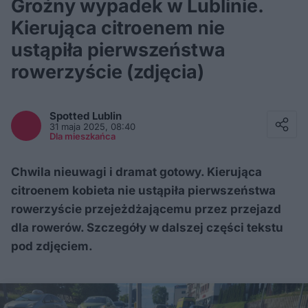
Groźny wypadek w Lublinie.
Kierująca citroenem nie
ustąpiła pierwszeństwa
rowerzyście (zdjęcia)
Facebook
Twitter / X
Spotted
Lublin
E-mail
31 maja 2025, 08:40
Messenger
Dla mieszkańca
Whatsapp
Kopiuj link
Chwila nieuwagi i dramat gotowy. Kierująca
citroenem kobieta nie ustąpiła pierwszeństwa
rowerzyście przejeżdżającemu przez przejazd
dla rowerów. Szczegóły w dalszej części tekstu
pod zdjęciem.