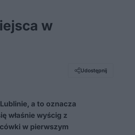
?
iejsca w
Facebook
Twitter / X
E-mail
Udostępnij
Messenger
Whatsapp
Kopiuj link
Lublinie, a to oznacza
ię właśnie wyścig z
lacówki w pierwszym