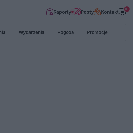
99+
Raporty
Posty
Kontakt
nia
Wydarzenia
Pogoda
Promocje