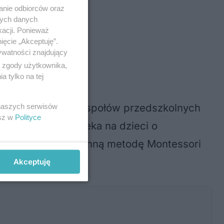
anie odbiorców oraz
To miejsca
nych danych
Prezydenta
kacji. Ponieważ
ięcie „Akceptuję”.
ywatności znajdujący
ą zgody użytkownika,
 tylko na tej
h przedszkoli i zespołów przedszkolnych
 naszych serwisów
esz w
Polityce
ntegracyjnych czeka na dzieci o
oferujących m.in. słynną metodę Montessori
Akceptuję