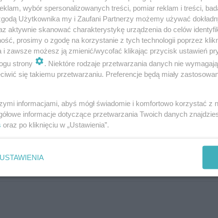
klam, wybór spersonalizowanych treści, pomiar reklam i treści, bad
ite wyżywienie oraz troskliwą opiekę. 
 zgodą Użytkownika my i Zaufani Partnerzy możemy używać dokład
y – zapewnia Mariusz Banach, Zastępca 
az aktywnie skanować charakterystykę urządzenia do celów identyfi
ść, prosimy o zgodę na korzystanie z tych technologii poprzez klikn
in ds. Oświaty i Wychowania.
a i zawsze możesz ją zmienić/wycofać klikając przycisk ustawień pr
ogu strony
. Niektóre rodzaje przetwarzania danych nie wymagaj
iwić się takiemu przetwarzaniu. Preferencje będą miały zastosowania
ymi miejscami dysponuje wciąż 38 publicznyc
szymi informacjami, abyś mógł świadomie i komfortowo korzystać z
gółowe informacje dotyczące przetwarzania Twoich danych znajdzi
ch
. Co niezwykle ważne, aż siedem placówek i
s
oraz po kliknięciu w „Ustawienia”.
ną listę szkół i przedszkoli, w tym placówek 
jdą na oficjalnych stronach miasta
.
USTAWIENIA