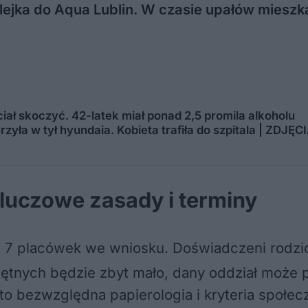
ejka do Aqua Lublin. W czasie upałów mieszka
ciał skoczyć. 42-latek miał ponad 2,5 promila alkoholu
zyła w tył hyundaia. Kobieta trafiła do szpitala | ZDJĘC
Kluczowe zasady i terminy
 7 placówek we wniosku
. Doświadczeni rodzi
chętnych będzie zbyt mało, dany oddział może 
, to bezwzględna papierologia i kryteria spo