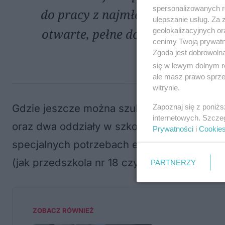
spersonalizowanych re
do pracy z najmłodszymi, znakom
ulepszanie usług. Za
otwarte, pełne dobrej atmosfer
geolokalizacyjnych or
cenimy Twoją prywatno
Miasta Lubl
Zgoda jest dobrowoln
się w lewym dolnym r
ale masz prawo sprzec
witrynie.
Gdzie jeszcze można szukać ratunku? Woln
Zapoznaj się z poniż
internetowych. Szcze
oraz dwa oddziały w szkołach podstawowy
Prywatności
i
Cookie
specjalnych potrzebach edukacyjnych
. Peł
(jak przedszkola nr 18 czy 34), rodzice zna
PARTNERZY
ZOBACZ RÓWNIEŻ