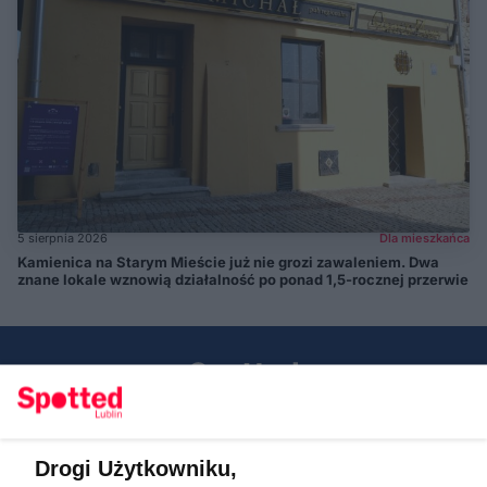
5 sierpnia 2026
Dla mieszkańca
Kamienica na Starym Mieście już nie grozi zawaleniem. Dwa
znane lokale wznowią działalność po ponad 1,5-rocznej przerwie
Drogi Użytkowniku,