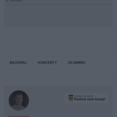
0
OPINII
BIŁGORAJ
KONCERTY
ZA DARMO
Podobał się tekst?
Postaw nam kawę!
Autor tekstu