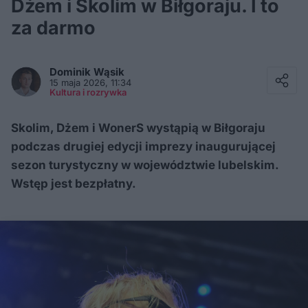
Dżem i Skolim w Biłgoraju. I to
za darmo
Facebook
Twitter / X
Dominik
Wąsik
E-mail
15 maja 2026, 11:34
Messenger
Kultura i rozrywka
Whatsapp
Kopiuj link
Skolim, Dżem i WonerS wystąpią w Biłgoraju
podczas drugiej edycji imprezy inaugurującej
sezon turystyczny w województwie lubelskim.
Wstęp jest bezpłatny.