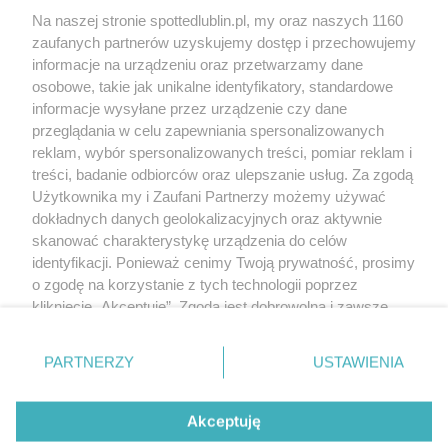
Kontakt
Na naszej stronie spottedlublin.pl, my oraz naszych 1160
Regulamin
Polityka prywatności
zaufanych partnerów uzyskujemy dostęp i przechowujemy
RODO
informacje na urządzeniu oraz przetwarzamy dane
Warunki korzystania z treści
osobowe, takie jak unikalne identyfikatory, standardowe
informacje wysyłane przez urządzenie czy dane
KATEGORIE
przeglądania w celu zapewniania spersonalizowanych
reklam, wybór spersonalizowanych treści, pomiar reklam i
OGŁOSZENIA
treści, badanie odbiorców oraz ulepszanie usług. Za zgodą
Użytkownika my i Zaufani Partnerzy możemy używać
dokładnych danych geolokalizacyjnych oraz aktywnie
WYDARZENIA
skanować charakterystykę urządzenia do celów
identyfikacji. Ponieważ cenimy Twoją prywatność, prosimy
NA SKRÓTY
o zgodę na korzystanie z tych technologii poprzez
kliknięcie „Akceptuję”. Zgoda jest dobrowolna i zawsze
możesz ją zmienić/wycofać klikając przycisk ustawień
prywatności znajdujący się w lewym dolnym rogu strony
PARTNERZY
USTAWIENIA
. Niektóre rodzaje przetwarzania danych nie wymagają
© 2025. Spotted Lublin. Wszystkie prawa zastrzeżone.
zgody użytkownika, ale masz prawo sprzeciwić się
Mapa strony
takiemu przetwarzaniu. Preferencje będą miały
Akceptuję
zastosowania tylko na tej witrynie.