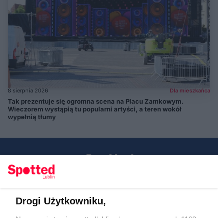
8 sierpnia 2026
Dla mieszkańca
Tak prezentuje się ogromna scena na Placu Zamkowym.
Wieczorem wystąpią tu popularni artyści, a teren wokół
wypełnią tłumy
Drogi Użytkowniku,
Kontakt