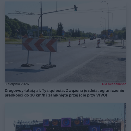
8 sierpnia 2026
Dla mieszkańca
Drogowcy łatają al. Tysiąclecia. Zwężona jezdnia, ograniczenie
prędkości do 30 km/h i zamknięte przejście przy VIVO!