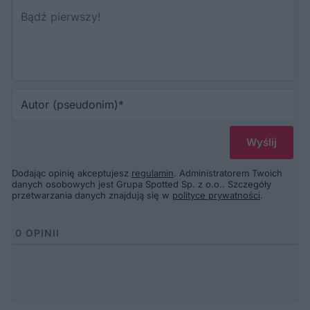
Au
(p
Dodając opinię akceptujesz
regulamin
. Administratorem Twoich
danych osobowych jest Grupa Spotted Sp. z o.o.. Szczegóły
przetwarzania danych znajdują się w
polityce prywatności
.
0
OPINII