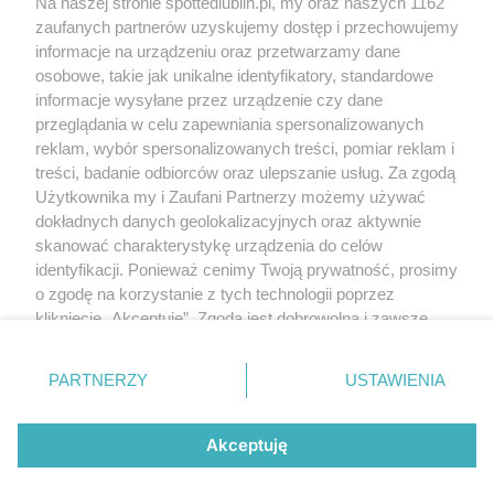
Na naszej stronie spottedlublin.pl, my oraz naszych 1162
Regulamin
Polityka prywatności
zaufanych partnerów uzyskujemy dostęp i przechowujemy
RODO
informacje na urządzeniu oraz przetwarzamy dane
Warunki korzystania z treści
osobowe, takie jak unikalne identyfikatory, standardowe
informacje wysyłane przez urządzenie czy dane
KATEGORIE
przeglądania w celu zapewniania spersonalizowanych
reklam, wybór spersonalizowanych treści, pomiar reklam i
OGŁOSZENIA
treści, badanie odbiorców oraz ulepszanie usług. Za zgodą
Użytkownika my i Zaufani Partnerzy możemy używać
dokładnych danych geolokalizacyjnych oraz aktywnie
WYDARZENIA
skanować charakterystykę urządzenia do celów
identyfikacji. Ponieważ cenimy Twoją prywatność, prosimy
NA SKRÓTY
o zgodę na korzystanie z tych technologii poprzez
kliknięcie „Akceptuję”. Zgoda jest dobrowolna i zawsze
możesz ją zmienić/wycofać klikając przycisk ustawień
prywatności znajdujący się w lewym dolnym rogu strony
PARTNERZY
USTAWIENIA
. Niektóre rodzaje przetwarzania danych nie wymagają
© 2025. Spotted Lublin. Wszystkie prawa zastrzeżone.
zgody użytkownika, ale masz prawo sprzeciwić się
Mapa strony
takiemu przetwarzaniu. Preferencje będą miały
Akceptuję
zastosowania tylko na tej witrynie.
Najnowsze
Raporty
Posty
Wydarzenia