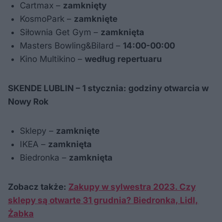
Cartmax –
zamknięty
KosmoPark –
zamknięte
Siłownia Get Gym –
zamknięta
Masters Bowling&Bilard –
14:00-00:00
Kino Multikino –
według repertuaru
SKENDE LUBLIN –
1 stycznia
: godziny otwarcia w
Nowy Rok
Sklepy –
zamknięte
IKEA –
zamknięta
Biedronka –
zamknięta
Zobacz także:
Zakupy w sylwestra 2023. Czy
sklepy są otwarte 31 grudnia? Biedronka, Lidl,
Żabka