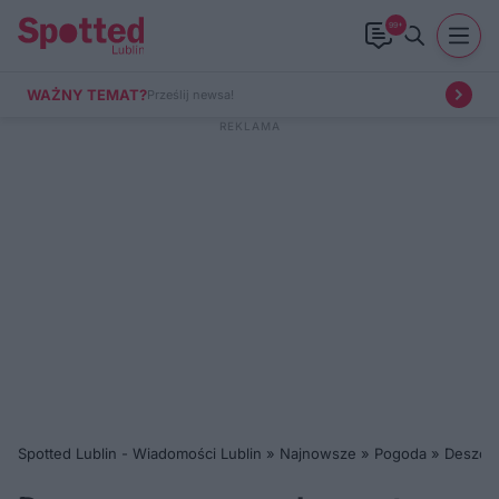
99+
WAŻNY TEMAT?
Prześlij newsa!
Spotted Lublin - Wiadomości Lublin
»
Najnowsze
»
Pogoda
»
Deszczo