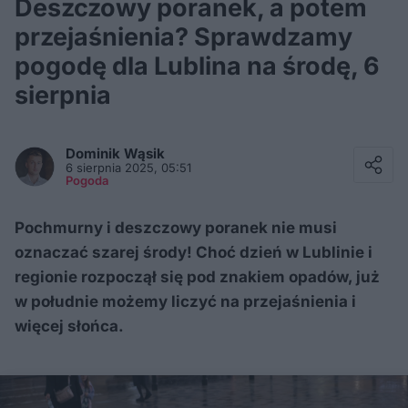
Deszczowy poranek, a potem
przejaśnienia? Sprawdzamy
pogodę dla Lublina na środę, 6
sierpnia
Facebook
Twitter / X
Dominik
Wąsik
E-mail
6 sierpnia 2025, 05:51
Messenger
Pogoda
Whatsapp
Kopiuj link
Pochmurny i deszczowy poranek nie musi
oznaczać szarej środy! Choć dzień w Lublinie i
regionie rozpoczął się pod znakiem opadów, już
w południe możemy liczyć na przejaśnienia i
więcej słońca.