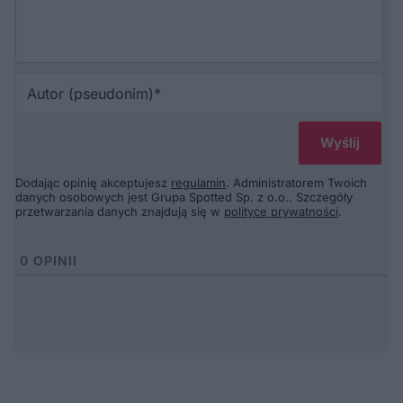
Au
(p
Dodając opinię akceptujesz
regulamin
. Administratorem Twoich
danych osobowych jest Grupa Spotted Sp. z o.o.. Szczegóły
przetwarzania danych znajdują się w
polityce prywatności
.
0
OPINII