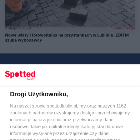
9 sierpnia 2026
Komunikacja
Nowe wiaty i fotowoltaika na przystankach w Lublinie. ZDiTM
szuka wykonawcy
Drogi Użytkowniku,
Kontakt
Na naszej stronie spottedlublin.pl, my oraz naszych 1162
Regulamin
Polityka prywatności
zaufanych partnerów uzyskujemy dostęp i przechowujemy
RODO
informacje na urządzeniu oraz przetwarzamy dane
Warunki korzystania z treści
osobowe, takie jak unikalne identyfikatory, standardowe
informacje wysyłane przez urządzenie czy dane
KATEGORIE