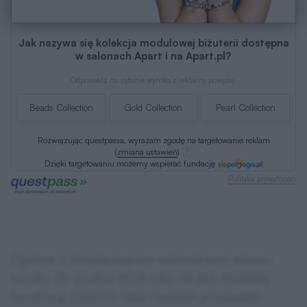
Jak nazywa się kolekcja modułowej biżuterii dostępna
w salonach Apart i na Apart.pl?
Odpowiedź na pytanie wynika z reklamy powyżej.
Beads Collection
Gold Collection
Pearl Collection
Rozwiązując questpassa, wyrażam zgodę na targetowanie reklam
(
zmiana ustawień
)
Dzięki targetowaniu możemy wspierać fundację
Polityka prywatności
Zgodnie z obowiązującym kalendarzem zakazu
handlu, 29 grudnia 2024 roku nie jest niedzielą
handlową. Ostatnia taka niedziela przypadała