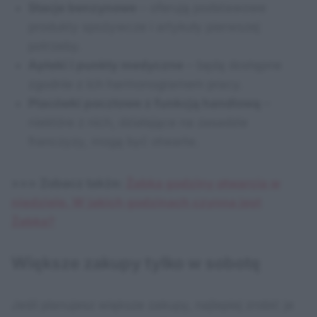
Stacje benzynowe
– oferują podstawowe
produkty spożywcze i artykuły pierwszej
potrzeby.
Apteki i punkty medyczne
– będą dostępne
zgodnie z ich harmonogramem pracy.
Placówki pocztowe z funkcją handlową
–
niektóre z nich, działające na zasadzie
franczyzy, mogą być otwarte.
>>> Zobacz także:
Żabka godziny otwarcia w
niedziele. W jakich godzinach czynna jest
Żabka?
Większe zakupy tylko w sobotę
Jeśli planujesz większe zakupy, najlepiej zrobić je