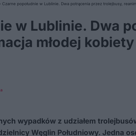
»
Czarne popołudnie w Lublinie. Dwa potrącenia przez trolejbusy, reanima
e w Lublinie. Dwa p
macja młodej kobiety
ca
ch wypadków z udziałem trolejbusów 
 dzielnicy Węglin Południowy. Jedna os