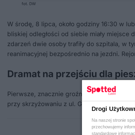
fot. DW
W środę, 8 lipca, około godziny 16:30 w lu
bliskiej odległości od siebie miały miejsce
zdarzeń dwie osoby trafiły do szpitala, w 
reanimacyjnej bezpośrednio na jezdni. Rejo
Dramat na przejściu dla pie
Pierwsze, znacznie groźniejsze w skutkach 
przy skrzyżowaniu z ul. Granitową.
Drogi Użytkow
Na naszej stronie spo
przechowujemy informa
standardowe informac