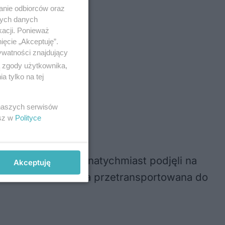
anie odbiorców oraz
nych danych
kacji. Ponieważ
ięcie „Akceptuję”.
 jadąc w
ywatności znajdujący
ych młodą
ą zgody użytkownika,
 tylko na tej
omendy
 naszych serwisów
esz w
Polityce
ownicy medyczni natychmiast podjęli na
Akceptuję
żkim stanie została przetransportowana do