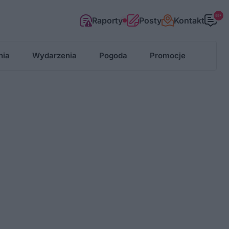
99+
Raporty
Posty
Kontakt
nia
Wydarzenia
Pogoda
Promocje