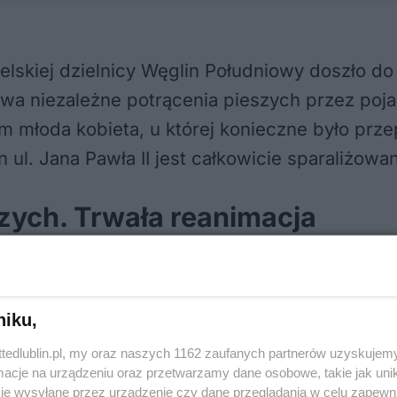
belskiej dzielnicy Węglin Południowy doszło 
 dwa niezależne potrącenia pieszych przez poj
tym młoda kobieta, u której konieczne było pr
n ul. Jana Pawła II jest całkowicie sparaliżow
szych. Trwała reanimacja
zdarzenie rozegrało się na oznakowanym przejś
niku,
ttedlublin.pl, my oraz naszych 1162 zaufanych partnerów uzyskujemy
cje na urządzeniu oraz przetwarzamy dane osobowe, takie jak unika
je wysyłane przez urządzenie czy dane przeglądania w celu zapewn