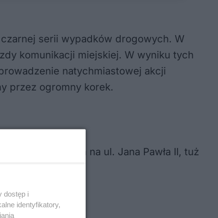
do czarnej serii wypadków drogowych. W
azdy komunikacji miejskiej. W wyniku tych
zeprowadzenie natychmiastowej akcji
any przez ogromny korek.
ciu dla pieszych na ul. Jana Pawła II, tuż
 dostęp i
lne identyfikatory,
iania