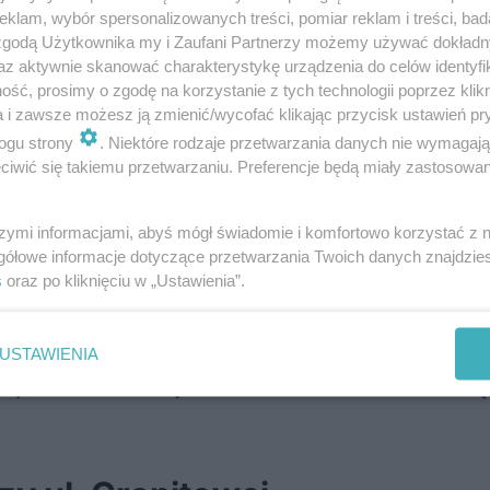
klam, wybór spersonalizowanych treści, pomiar reklam i treści, bad
 zgodą Użytkownika my i Zaufani Partnerzy możemy używać dokład
az aktywnie skanować charakterystykę urządzenia do celów identyfi
ść, prosimy o zgodę na korzystanie z tych technologii poprzez klikn
antów wynika, że kierujący trolejbusem,
a i zawsze możesz ją zmienić/wycofać klikając przycisk ustawień pr
ącił przechodzącą po przejściu dla piesz
ogu strony
. Niektóre rodzaje przetwarzania danych nie wymagaj
iwić się takiemu przetwarzaniu. Preferencje będą miały zastosowania
m. Anna Kamola z zespołu prasowego K
zkiej Policji w Lublinie.
szymi informacjami, abyś mógł świadomie i komfortowo korzystać z
gółowe informacje dotyczące przetwarzania Twoich danych znajdzi
s
oraz po kliknięciu w „Ustawienia”.
straciła przytomność. Wezwani na miejsce rat
USTAWIENIA
ie poszkodowanej. Młoda kobieta w bardzo cię