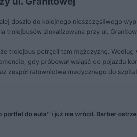
zy ul. Granitowej
 dalej doszło do kolejnego nieszczęśliwego w
a trolejbusów zlokalizowana przy ul. Granitow
że trolejbus potrącił tam mężczyznę. Według w
omencie, gdy próbował wsiąść do pojazdu komu
rzez zespół ratownictwa medycznego do szpital
portfel do auta” i już nie wrócił. Barber ostrz