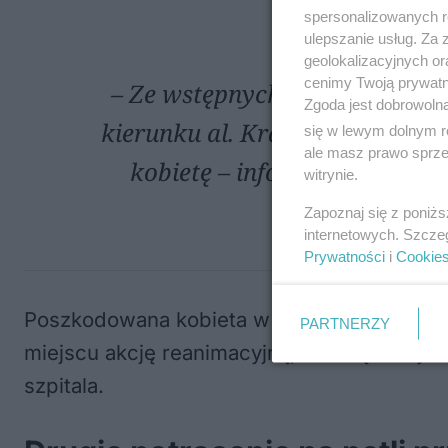
spersonalizowanych re
ulepszanie usług. Za
geolokalizacyjnych or
cenimy Twoją prywatno
– Ze wstępnych ustaleń policj
Zgoda jest dobrowoln
kierunku al. Kraśnickiej, potr
się w lewym dolnym r
ale masz prawo sprzec
kobietę – informuje nadko
witrynie.
Wojewód
Zapoznaj się z poniż
internetowych. Szcze
Prywatności
i
Cookie
Poszkodowana kobieta w wyniku uderzenia 
PARTNERZY
miejscu akcję reanimacyjną, walcząc o życ
szpitala.