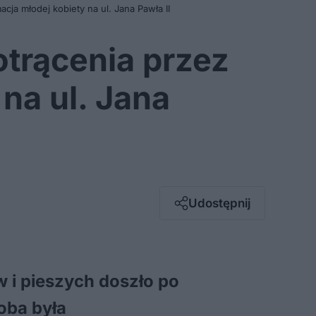
cja młodej kobiety na ul. Jana Pawła II
otrącenia przez
 na ul. Jana
Facebook
Twitter / X
E-mail
Udostępnij
Messenger
Whatsapp
Kopiuj link
i pieszych doszło po
oba była