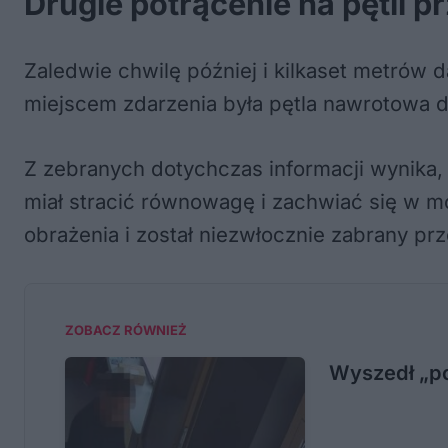
Drugie potrącenie na pętli pr
Zaledwie chwilę później i kilkaset metrów
miejscem zdarzenia była pętla nawrotowa dl
Z zebranych dotychczas informacji wynika, 
miał stracić równowagę i zachwiać się w m
obrażenia i został niezwłocznie zabrany p
ZOBACZ RÓWNIEŻ
Wyszedł „po 