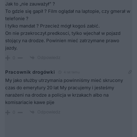
Jak to „nie zauważył” ?
To gdzie się gapił ? Film oglądał na laptopie, czy gmerał w
telefonie ?
I tylko mandat ? Przecież mógł kogoś zabić.
On nie przekroczył.predkosci, tylko wjechał w pojazd
stojący na drodze. Powinien mieć zatrzymane prawo
jazdy.
Odpowiedz
0
Pracownik drogówki
4 lat temu
My jako służby utrzymania powinniśmy mieć skrucony
czas do emerytury 20 lat My pracujemy i jesteśmy
narażeni na drodze a policja w krzakach albo na
komisariacie kawe pije
Odpowiedz
0