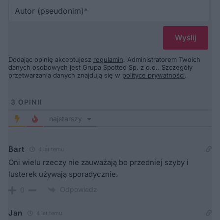
Au
(p
Dodając opinię akceptujesz
regulamin
. Administratorem Twoich
danych osobowych jest Grupa Spotted Sp. z o.o.. Szczegóły
przetwarzania danych znajdują się w
polityce prywatności
.
3
OPINII
najstarszy
Bart
4 lat temu
Oni wielu rzeczy nie zauważają bo przedniej szyby i
lusterek używają sporadycznie.
Odpowiedz
0
Jan
4 lat temu