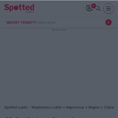
99+
WAŻNY TEMAT?
Prześlij newsa!
Spotted Lublin - Wiadomości Lublin
»
Najnowsze
»
Region
»
Ciężaró