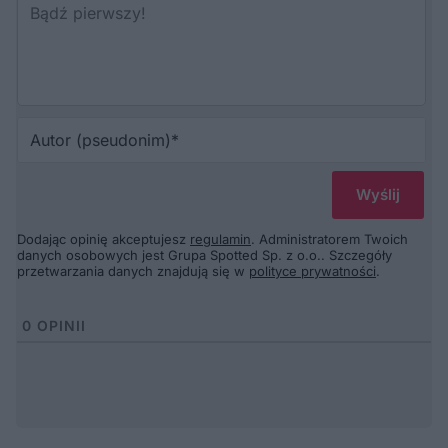
Au
(p
Dodając opinię akceptujesz
regulamin
. Administratorem Twoich
danych osobowych jest Grupa Spotted Sp. z o.o.. Szczegóły
przetwarzania danych znajdują się w
polityce prywatności
.
0
OPINII