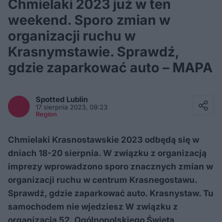
Chmielaki 2023 już w ten
weekend. Sporo zmian w
organizacji ruchu w
Krasnymstawie. Sprawdź,
gdzie zaparkować auto – MAPA
Facebook
Twitter / X
Spotted
Lublin
E-mail
17 sierpnia 2023, 09:23
Messenger
Region
Whatsapp
Kopiuj link
Chmielaki Krasnostawskie 2023 odbędą się w
dniach 18-20 sierpnia. W związku z organizacją
imprezy wprowadzono sporo znacznych zmian w
organizacji ruchu w centrum Krasnegostawu.
Sprawdź, gdzie zaparkować auto. Krasnystaw. Tu
samochodem nie wjedziesz W związku z
organizacją 52. Ogólnopolskiego Święta