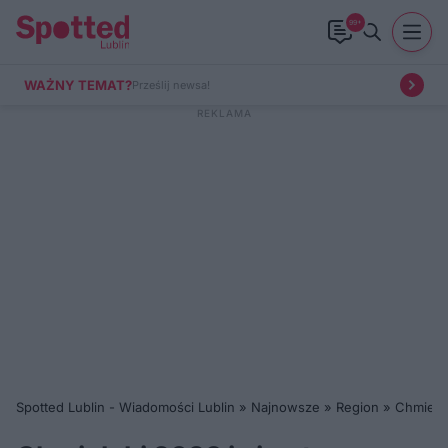
99+
WAŻNY TEMAT?
Prześlij newsa!
Spotted Lublin - Wiadomości Lublin
»
Najnowsze
»
Region
»
Chmiela