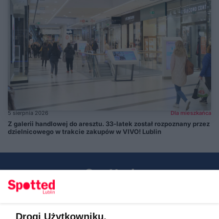
5 sierpnia 2026
Dla mieszkańca
Z galerii handlowej do aresztu. 33-latek został rozpoznany przez
dzielnicowego w trakcie zakupów w VIVO! Lublin
Drogi Użytkowniku,