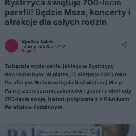
Bystrzyca świętuje 700-lecie
parafii! Będzie Msza, koncerty i
atrakcje dla całych rodzin
Facebook
Twitter / X
Spotted
Lublin
E-mail
13 sierpnia 2025, 17:49
Messenger
Region
Whatsapp
Kopiuj link
To będzie wydarzenie, jakiego w Bystrzycy
dawno nie było! W piątek, 15 sierpnia 2025 roku
Parafia pw. Wniebowzięcia Najświętszej Maryi
Panny zaprasza mieszkańców i gości na obchody
700-lecia swojej historii połączone z V Piknikiem
Parafialno-Rodzinnym.