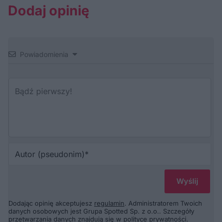
Dodaj opinię
Powiadomienia
Au
(p
Dodając opinię akceptujesz
regulamin
. Administratorem Twoich
danych osobowych jest Grupa Spotted Sp. z o.o.. Szczegóły
przetwarzania danych znajdują się w
polityce prywatności
.