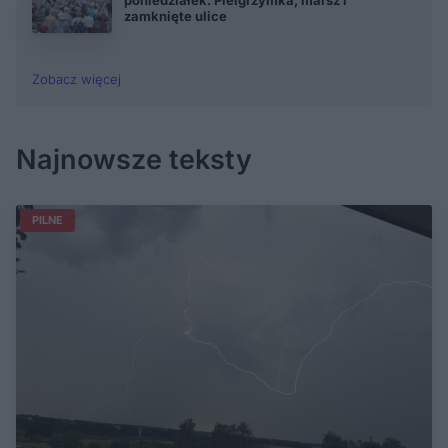
poniedziałek. Pielgrzymka, marsz i
zamknięte ulice
Zobacz więcej
Najnowsze teksty
PILNE