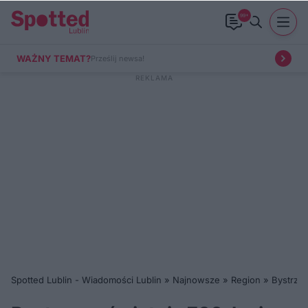
99+
WAŻNY TEMAT?
Prześlij newsa!
Spotted Lublin - Wiadomości Lublin
»
Najnowsze
»
Region
»
Bystrzyc