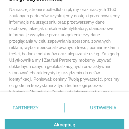
Kontakt
Na naszej stronie spottedlublin.pl, my oraz naszych 1160
Regulamin
Polityka prywatności
zaufanych partnerów uzyskujemy dostęp i przechowujemy
RODO
informacje na urządzeniu oraz przetwarzamy dane
Warunki korzystania z treści
osobowe, takie jak unikalne identyfikatory, standardowe
informacje wysyłane przez urządzenie czy dane
KATEGORIE
przeglądania w celu zapewniania spersonalizowanych
reklam, wybór spersonalizowanych treści, pomiar reklam i
OGŁOSZENIA
treści, badanie odbiorców oraz ulepszanie usług. Za zgodą
Użytkownika my i Zaufani Partnerzy możemy używać
WYDARZENIA
dokładnych danych geolokalizacyjnych oraz aktywnie
skanować charakterystykę urządzenia do celów
identyfikacji. Ponieważ cenimy Twoją prywatność, prosimy
NA SKRÓTY
o zgodę na korzystanie z tych technologii poprzez
kliknięcie „Akceptuję”. Zgoda jest dobrowolna i zawsze
możesz ją zmienić/wycofać klikając przycisk ustawień
prywatności znajdujący się w lewym dolnym rogu strony
PARTNERZY
USTAWIENIA
. Niektóre rodzaje przetwarzania danych nie wymagają
© 2025. Spotted Lublin. Wszystkie prawa zastrzeżone.
zgody użytkownika, ale masz prawo sprzeciwić się
Mapa strony
takiemu przetwarzaniu. Preferencje będą miały
Akceptuję