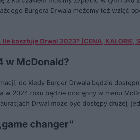
ję z kurczakiem musimy zapłacić w tym roku 2
 Każdego Burgera Drwala możemy też wziąć opc
 Ile kosztuje Drwal 2023? [CENA, KALORIE,
24 w McDonald?
macji, do kiedy Burger Drwala będzie dostępny 
a w 2024 roku będzie dostępny w menu McDona
uracjach Drwal może być dostępy dłużej, jedna
 „game changer”