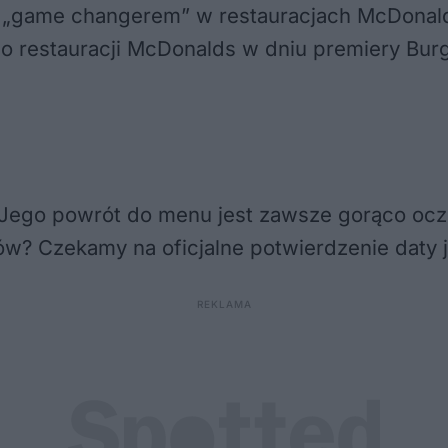
ym „game changerem” w restauracjach McDona
do restauracji McDonalds w dniu premiery Bur
 Jego powrót do menu jest zawsze gorąco ocz
ów? Czekamy na oficjalne potwierdzenie daty 