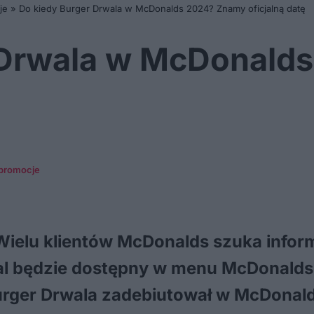
je
»
Do kiedy Burger Drwala w McDonalds 2024? Znamy oficjalną datę
 Drwala w McDonald
 promocje
Wielu klientów McDonalds szuka inform
al będzie dostępny w menu McDonalds
urger Drwala zadebiutował w McDonald