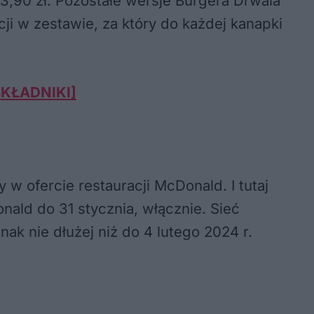
3,90 zł. Pozostałe wersje Burgera Drwala
ji w zestawie, za który do każdej kanapki
 SKŁADNIKI]
w ofercie restauracji McDonald. I tutaj
ld do 31 stycznia, włącznie. Sieć
k nie dłużej niż do 4 lutego 2024 r.