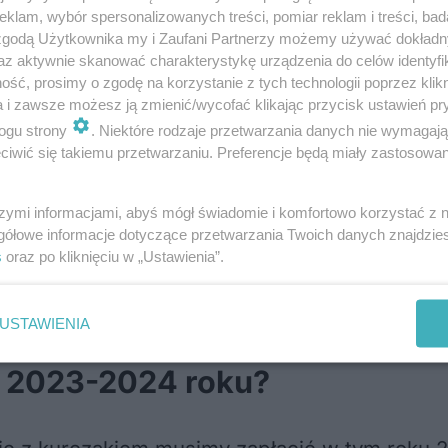
klam, wybór spersonalizowanych treści, pomiar reklam i treści, bad
 zgodą Użytkownika my i Zaufani Partnerzy możemy używać dokład
2024
az aktywnie skanować charakterystykę urządzenia do celów identyfi
ść, prosimy o zgodę na korzystanie z tych technologii poprzez klikn
a i zawsze możesz ją zmienić/wycofać klikając przycisk ustawień pr
d oferty wszystkich restauracji McDonalds w 
ogu strony
. Niektóre rodzaje przetwarzania danych nie wymagaj
r Drwala. Tydzień później, od 15 listopada, do
iwić się takiemu przetwarzaniu. Preferencje będą miały zastosowania
 z Żurawiną, Burger Drwala na Ostro, oraz n
szymi informacjami, abyś mógł świadomie i komfortowo korzystać z
gółowe informacje dotyczące przetwarzania Twoich danych znajdzi
kręcone Frytki i Zimowe McFlurry.
s
oraz po kliknięciu w „Ustawienia”.
 kosztuje? Zobacz ceny i całe menu
USTAWIENIA
w 2023-2024 roku?