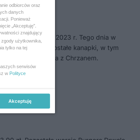
anie odbiorców oraz
nych danych
kacji. Ponieważ
ięcie „Akceptuję”.
ywatności znajdujący
Polsce 8 listopada 2023 r. Tego dnia w
ą zgody użytkownika,
 oferty trafiły pozostałe kanapki, w tym
 tylko na tej
owość Burger Drwala z Chrzanem.
 naszych serwisów
esz w
Polityce
Akceptuję