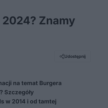
s 2024? Znamy
Facebook
Twitter / X
E-mail
Udostępnij
Messenger
Whatsapp
Kopiuj link
acji na temat Burgera
? Szczegóły
s w 2014 i od tamtej