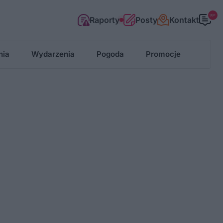
99+
Raporty
Posty
Kontakt
nia
Wydarzenia
Pogoda
Promocje