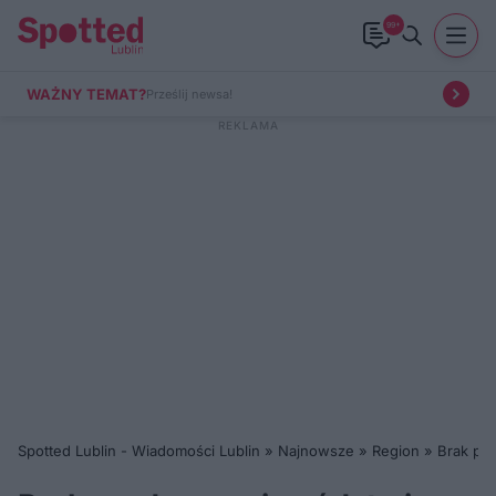
99+
WAŻNY TEMAT?
Prześlij newsa!
Spotted Lublin - Wiadomości Lublin
»
Najnowsze
»
Region
»
Brak prą