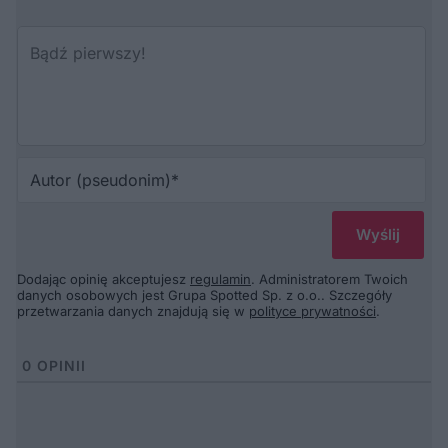
Au
(p
Dodając opinię akceptujesz
regulamin
. Administratorem Twoich
danych osobowych jest Grupa Spotted Sp. z o.o.. Szczegóły
przetwarzania danych znajdują się w
polityce prywatności
.
0
OPINII