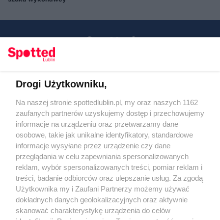
Drogi Użytkowniku,
Kontakt
Na naszej stronie spottedlublin.pl, my oraz naszych 1162
Regulamin
Polityka prywatności
zaufanych partnerów uzyskujemy dostęp i przechowujemy
RODO
informacje na urządzeniu oraz przetwarzamy dane
Warunki korzystania z treści
osobowe, takie jak unikalne identyfikatory, standardowe
informacje wysyłane przez urządzenie czy dane
KATEGORIE
przeglądania w celu zapewniania spersonalizowanych
reklam, wybór spersonalizowanych treści, pomiar reklam i
OGŁOSZENIA
treści, badanie odbiorców oraz ulepszanie usług. Za zgodą
Użytkownika my i Zaufani Partnerzy możemy używać
WYDARZENIA
dokładnych danych geolokalizacyjnych oraz aktywnie
skanować charakterystykę urządzenia do celów