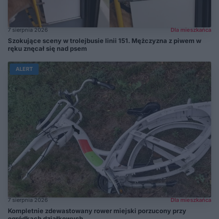
7 sierpnia 2026
Dla mieszkańca
Szokujące sceny w trolejbusie linii 151. Mężczyzna z piwem w
ręku znęcał się nad psem
ALERT
7 sierpnia 2026
Dla mieszkańca
Kompletnie zdewastowany rower miejski porzucony przy
ogródkach działkowych