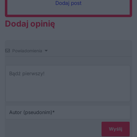
Dodaj post
Dodaj opinię
Powiadomienia
Au
(p