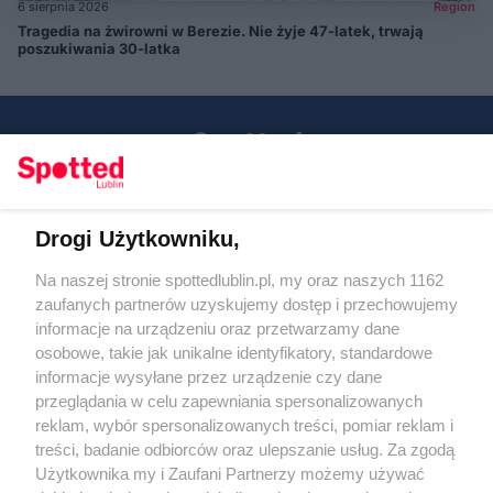
6 sierpnia 2026
Region
Tragedia na żwirowni w Berezie. Nie żyje 47-latek, trwają
poszukiwania 30-latka
Drogi Użytkowniku,
Kontakt
Na naszej stronie spottedlublin.pl, my oraz naszych 1162
Regulamin
Polityka prywatności
zaufanych partnerów uzyskujemy dostęp i przechowujemy
RODO
informacje na urządzeniu oraz przetwarzamy dane
Warunki korzystania z treści
osobowe, takie jak unikalne identyfikatory, standardowe
informacje wysyłane przez urządzenie czy dane
KATEGORIE
przeglądania w celu zapewniania spersonalizowanych
reklam, wybór spersonalizowanych treści, pomiar reklam i
OGŁOSZENIA
treści, badanie odbiorców oraz ulepszanie usług. Za zgodą
Użytkownika my i Zaufani Partnerzy możemy używać