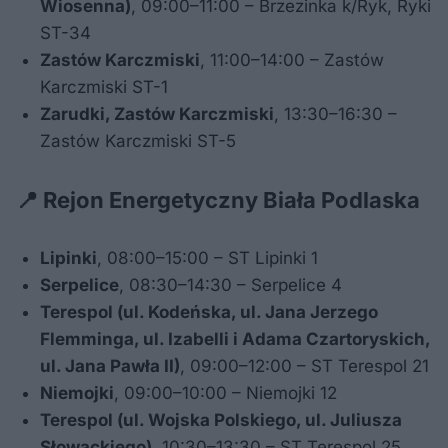
Wiosenna)
, 09:00–11:00 – Brzezinka k/Ryk, Ryki
ST-34
Zastów Karczmiski
, 11:00–14:00 – Zastów
Karczmiski ST-1
Zarudki, Zastów Karczmiski
, 13:30–16:30 –
Zastów Karczmiski ST-5
📍 Rejon Energetyczny Biała Podlaska
Lipinki
, 08:00–15:00 – ST Lipinki 1
Serpelice
, 08:30–14:30 – Serpelice 4
Terespol (ul. Kodeńska, ul. Jana Jerzego
Flemminga, ul. Izabelli i Adama Czartoryskich,
ul. Jana Pawła II)
, 09:00–12:00 – ST Terespol 21
Niemojki
, 09:00–10:00 – Niemojki 12
Terespol (ul. Wojska Polskiego, ul. Juliusza
Słowackiego)
, 10:30–13:30 – ST Terespol 25