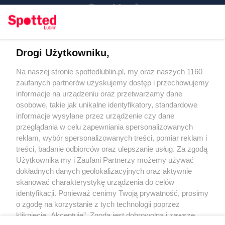
Drogi Użytkowniku,
Kontakt
Na naszej stronie spottedlublin.pl, my oraz naszych 1160
Regulamin
Polityka prywatności
zaufanych partnerów uzyskujemy dostęp i przechowujemy
RODO
informacje na urządzeniu oraz przetwarzamy dane
Warunki korzystania z treści
osobowe, takie jak unikalne identyfikatory, standardowe
informacje wysyłane przez urządzenie czy dane
KATEGORIE
przeglądania w celu zapewniania spersonalizowanych
reklam, wybór spersonalizowanych treści, pomiar reklam i
OGŁOSZENIA
treści, badanie odbiorców oraz ulepszanie usług. Za zgodą
Użytkownika my i Zaufani Partnerzy możemy używać
WYDARZENIA
dokładnych danych geolokalizacyjnych oraz aktywnie
skanować charakterystykę urządzenia do celów
identyfikacji. Ponieważ cenimy Twoją prywatność, prosimy
NA SKRÓTY
o zgodę na korzystanie z tych technologii poprzez
kliknięcie „Akceptuję”. Zgoda jest dobrowolna i zawsze