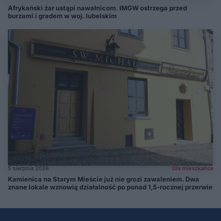
Afrykański żar ustąpi nawałnicom. IMGW ostrzega przed
burzami i gradem w woj. lubelskim
5 sierpnia 2026
Dla mieszkańca
Kamienica na Starym Mieście już nie grozi zawaleniem. Dwa
znane lokale wznowią działalność po ponad 1,5-rocznej przerwie