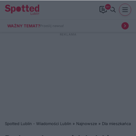
99+
WAŻNY TEMAT?
Prześlij newsa!
Spotted Lublin - Wiadomości Lublin
»
Najnowsze
»
Dla mieszkańca
»