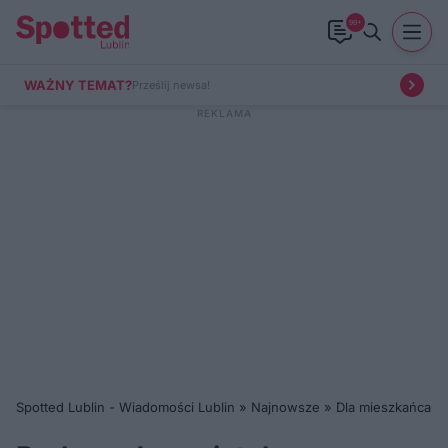
99+
WAŻNY TEMAT?
Prześlij newsa!
Spotted Lublin - Wiadomości Lublin
»
Najnowsze
»
Dla mieszkańca
»