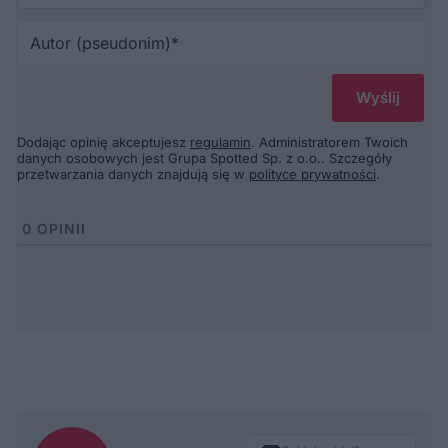
Au
(p
Dodając opinię akceptujesz
regulamin
. Administratorem Twoich
danych osobowych jest Grupa Spotted Sp. z o.o.. Szczegóły
przetwarzania danych znajdują się w
polityce prywatności
.
0
OPINII