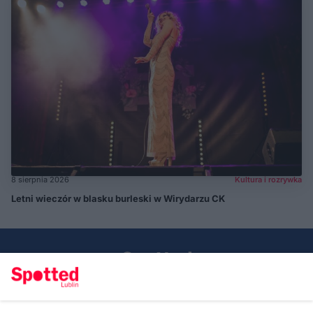
8 sierpnia 2026
Kultura i rozrywka
Letni wieczór w blasku burleski w Wirydarzu CK