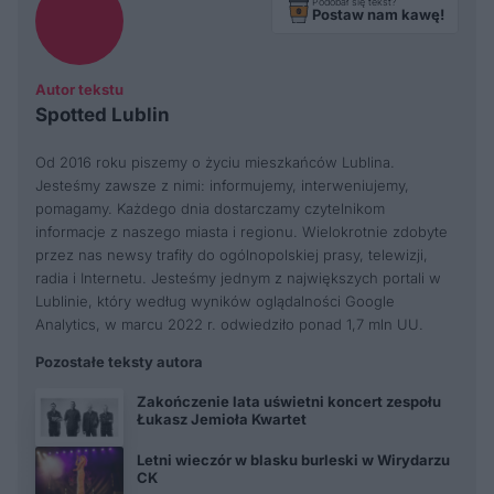
Podobał się tekst?
Postaw nam kawę!
Autor tekstu
Spotted Lublin
Od 2016 roku piszemy o życiu mieszkańców Lublina.
Jesteśmy zawsze z nimi: informujemy, interweniujemy,
pomagamy. Każdego dnia dostarczamy czytelnikom
informacje z naszego miasta i regionu. Wielokrotnie zdobyte
przez nas newsy trafiły do ogólnopolskiej prasy, telewizji,
radia i Internetu. Jesteśmy jednym z największych portali w
Lublinie, który według wyników oglądalności Google
Analytics, w marcu 2022 r. odwiedziło ponad 1,7 mln UU.
Pozostałe teksty autora
Zakończenie lata uświetni koncert zespołu
Łukasz Jemioła Kwartet
Letni wieczór w blasku burleski w Wirydarzu
CK