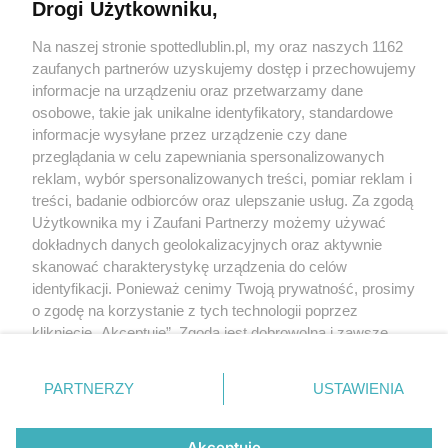
Drogi Użytkowniku,
Kontakt
Na naszej stronie spottedlublin.pl, my oraz naszych 1162
Regulamin
Polityka prywatności
zaufanych partnerów uzyskujemy dostęp i przechowujemy
RODO
informacje na urządzeniu oraz przetwarzamy dane
Warunki korzystania z treści
osobowe, takie jak unikalne identyfikatory, standardowe
informacje wysyłane przez urządzenie czy dane
KATEGORIE
przeglądania w celu zapewniania spersonalizowanych
reklam, wybór spersonalizowanych treści, pomiar reklam i
OGŁOSZENIA
treści, badanie odbiorców oraz ulepszanie usług. Za zgodą
Użytkownika my i Zaufani Partnerzy możemy używać
WYDARZENIA
dokładnych danych geolokalizacyjnych oraz aktywnie
skanować charakterystykę urządzenia do celów
identyfikacji. Ponieważ cenimy Twoją prywatność, prosimy
NA SKRÓTY
o zgodę na korzystanie z tych technologii poprzez
kliknięcie „Akceptuję”. Zgoda jest dobrowolna i zawsze
możesz ją zmienić/wycofać klikając przycisk ustawień
prywatności znajdujący się w lewym dolnym rogu strony
PARTNERZY
USTAWIENIA
. Niektóre rodzaje przetwarzania danych nie wymagają
© 2025. Spotted Lublin. Wszystkie prawa zastrzeżone.
zgody użytkownika, ale masz prawo sprzeciwić się
Mapa strony
takiemu przetwarzaniu. Preferencje będą miały
Akceptuję