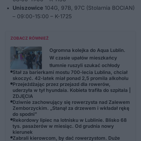
Uniszowice
104G, 97B, 97C (Stolarnia BOCIAN)
– 09:00-15:00 – K-1725
ZOBACZ RÓWNIEŻ
Ogromna kolejka do Aqua Lublin.
W czasie upałów mieszkańcy
tłumnie ruszyli szukać ochłody
Stał za barierkami mostu 700-lecia Lublina, chciał
skoczyć. 42-latek miał ponad 2,5 promila alkoholu
Przejeżdżając przez przejazd dla rowerów,
uderzyła w tył hyundaia. Kobieta trafiła do szpitala |
ZDJĘCIA
Dziwnie zachowujący się rowerzysta nad Zalewem
Zemborzyckim. „Stanął za drzewem i wkładał rękę
do spodni”
Rekordowy lipiec na lotnisku w Lublinie. Blisko 68
tys. pasażerów w miesiąc. Od grudnia nowy
kierunek
Zabrali kierowcom, by dać rowerzystom. Duże