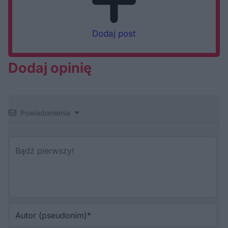
Dodaj post
Dodaj opinię
Powiadomienia
Au
(p