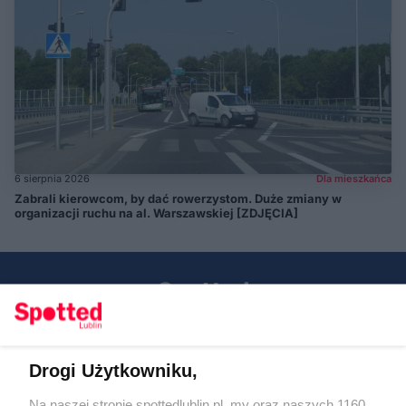
6 sierpnia 2026
Dla mieszkańca
Zabrali kierowcom, by dać rowerzystom. Duże zmiany w
organizacji ruchu na al. Warszawskiej [ZDJĘCIA]
Drogi Użytkowniku,
Kontakt
Na naszej stronie spottedlublin.pl, my oraz naszych 1160
Regulamin