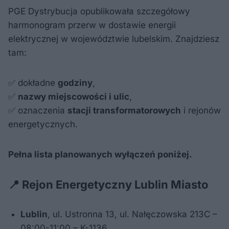
PGE Dystrybucja opublikowała szczegółowy
harmonogram przerw w dostawie energii
elektrycznej w województwie lubelskim. Znajdziesz
tam:
✅ dokładne
godziny
,
✅
nazwy miejscowości i ulic
,
✅ oznaczenia
stacji transformatorowych
i rejonów
energetycznych.
Pełna lista planowanych wyłączeń poniżej.
📍 Rejon Energetyczny Lublin Miasto
Lublin
, ul. Ustronna 13, ul. Nałęczowska 213C –
08:00-11:00 – K-1136