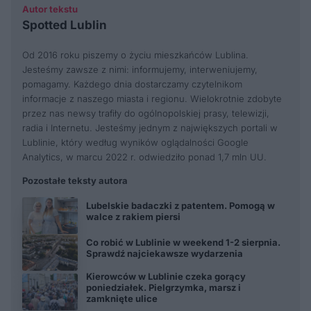
Autor tekstu
Spotted Lublin
Od 2016 roku piszemy o życiu mieszkańców Lublina.
Jesteśmy zawsze z nimi: informujemy, interweniujemy,
pomagamy. Każdego dnia dostarczamy czytelnikom
informacje z naszego miasta i regionu. Wielokrotnie zdobyte
przez nas newsy trafiły do ogólnopolskiej prasy, telewizji,
radia i Internetu. Jesteśmy jednym z największych portali w
Lublinie, który według wyników oglądalności Google
Analytics, w marcu 2022 r. odwiedziło ponad 1,7 mln UU.
Pozostałe teksty autora
Lubelskie badaczki z patentem. Pomogą w
walce z rakiem piersi
Co robić w Lublinie w weekend 1-2 sierpnia.
Sprawdź najciekawsze wydarzenia
Kierowców w Lublinie czeka gorący
poniedziałek. Pielgrzymka, marsz i
zamknięte ulice