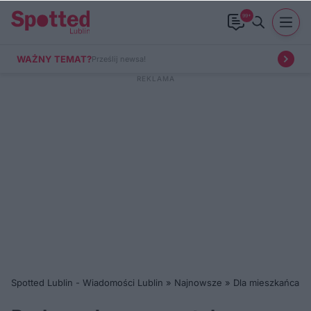
99+
WAŻNY TEMAT?
Prześlij newsa!
Spotted Lublin - Wiadomości Lublin
»
Najnowsze
»
Dla mieszkańca
»