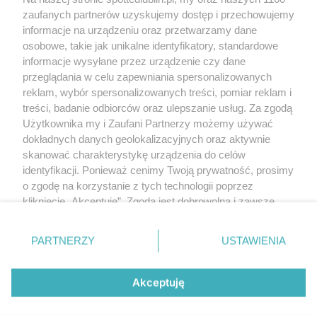
Polityka prywatności
zaufanych partnerów uzyskujemy dostęp i przechowujemy
RODO
informacje na urządzeniu oraz przetwarzamy dane
Warunki korzystania z treści
osobowe, takie jak unikalne identyfikatory, standardowe
informacje wysyłane przez urządzenie czy dane
KATEGORIE
przeglądania w celu zapewniania spersonalizowanych
reklam, wybór spersonalizowanych treści, pomiar reklam i
OGŁOSZENIA
treści, badanie odbiorców oraz ulepszanie usług. Za zgodą
Użytkownika my i Zaufani Partnerzy możemy używać
WYDARZENIA
dokładnych danych geolokalizacyjnych oraz aktywnie
skanować charakterystykę urządzenia do celów
identyfikacji. Ponieważ cenimy Twoją prywatność, prosimy
NA SKRÓTY
o zgodę na korzystanie z tych technologii poprzez
kliknięcie „Akceptuję”. Zgoda jest dobrowolna i zawsze
możesz ją zmienić/wycofać klikając przycisk ustawień
prywatności znajdujący się w lewym dolnym rogu strony
PARTNERZY
USTAWIENIA
. Niektóre rodzaje przetwarzania danych nie wymagają
© 2025. Spotted Lublin. Wszystkie prawa zastrzeżone.
zgody użytkownika, ale masz prawo sprzeciwić się
Mapa strony
takiemu przetwarzaniu. Preferencje będą miały
Akceptuję
zastosowania tylko na tej witrynie.
Najnowsze
Raporty
Posty
Wydarzenia