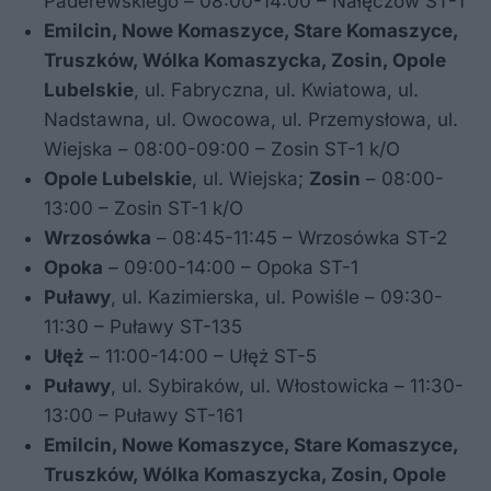
Paderewskiego – 08:00-14:00 – Nałęczów ST-1
Emilcin, Nowe Komaszyce, Stare Komaszyce,
Truszków, Wólka Komaszycka, Zosin, Opole
Lubelskie
, ul. Fabryczna, ul. Kwiatowa, ul.
Nadstawna, ul. Owocowa, ul. Przemysłowa, ul.
Wiejska – 08:00-09:00 – Zosin ST-1 k/O
Opole Lubelskie
, ul. Wiejska;
Zosin
– 08:00-
13:00 – Zosin ST-1 k/O
Wrzosówka
– 08:45-11:45 – Wrzosówka ST-2
Opoka
– 09:00-14:00 – Opoka ST-1
Puławy
, ul. Kazimierska, ul. Powiśle – 09:30-
11:30 – Puławy ST-135
Ułęż
– 11:00-14:00 – Ułęż ST-5
Puławy
, ul. Sybiraków, ul. Włostowicka – 11:30-
13:00 – Puławy ST-161
Emilcin, Nowe Komaszyce, Stare Komaszyce,
Truszków, Wólka Komaszycka, Zosin, Opole