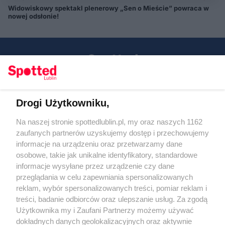
Widowiskowy spektakl plenerowy „Sen o Mieście” powraca w
nowej odsłonie!
Drogi Użytkowniku,
Kontakt
Na naszej stronie spottedlublin.pl, my oraz naszych 1162
Regulamin
Polityka prywatności
zaufanych partnerów uzyskujemy dostęp i przechowujemy
RODO
informacje na urządzeniu oraz przetwarzamy dane
Warunki korzystania z treści
osobowe, takie jak unikalne identyfikatory, standardowe
informacje wysyłane przez urządzenie czy dane
KATEGORIE
przeglądania w celu zapewniania spersonalizowanych
reklam, wybór spersonalizowanych treści, pomiar reklam i
OGŁOSZENIA
treści, badanie odbiorców oraz ulepszanie usług. Za zgodą
Użytkownika my i Zaufani Partnerzy możemy używać
WYDARZENIA
dokładnych danych geolokalizacyjnych oraz aktywnie