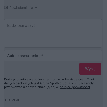
Powiadomienia
Au
(p
Dodając opinię akceptujesz
regulamin
. Administratorem Twoich
danych osobowych jest Grupa Spotted Sp. z o.o.. Szczegóły
przetwarzania danych znajdują się w
polityce prywatności
.
0
OPINII