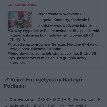
ZOBACZ RÓWNIEŻ
Wydarzenia w weekend 8-9
sierpnia. Koncerty, festiwale i
pikniki w województwie lubelskim
Groźny wypadek w Pułankowicach. Bus pasażerski
przewrócił się na bok, lądował śmigłowiec LPR |
ZDJĘCIA
Tragedia na żwirowni w Berezie. Nie żyje 47-latek,
trwają poszukiwania 30-latka
Rekordowy lipiec na lotnisku w Lublinie. Blisko 68
tys. pasażerów w miesiąc. Od grudnia nowy
kierunek
📍 Rejon Energetyczny Radzyń
Podlaski
Derewiczna
– 08:00-08:00 – St. Derewiczna 5
Kożuszki
– 08:45-11:45 – St. Kożuszki 1