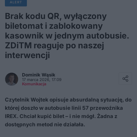
ALERT
Brak kodu QR, wyłączony
biletomat i zablokowany
kasownik w jednym autobusie.
ZDiTM reaguje po naszej
interwencji
Facebook
Twitter / X
Dominik
Wąsik
E-mail
17 marca 2026, 17:09
Messenger
Komunikacja
Whatsapp
Kopiuj link
Czytelnik Wojtek opisuje absurdalną sytuację, do
której doszło w autobusie linii 57 przewoźnika
IREX. Chciał kupić bilet – i nie mógł. Żadna z
dostępnych metod nie działała.