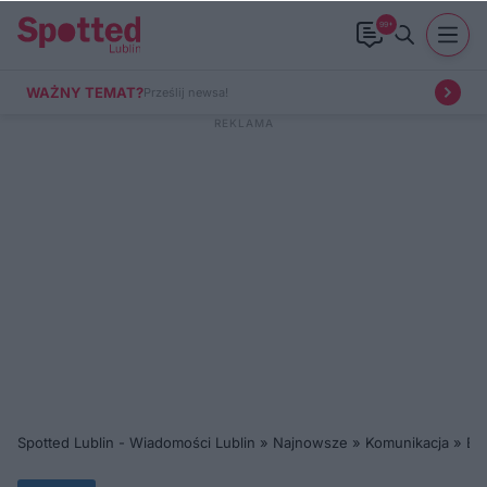
99+
WAŻNY TEMAT?
Prześlij newsa!
Spotted Lublin - Wiadomości Lublin
»
Najnowsze
»
Komunikacja
»
Br