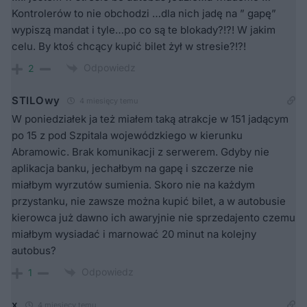
Kontrolerów to nie obchodzi …dla nich jadę na ” gapę”
wypiszą mandat i tyle…po co są te blokady?!?! W jakim
celu. By ktoś chcący kupić bilet żył w stresie?!?!
Odpowiedz
2
STILOwy
4 miesięcy temu
W poniedziałek ja też miałem taką atrakcje w 151 jadącym
po 15 z pod Szpitala wojewódzkiego w kierunku
Abramowic. Brak komunikacji z serwerem. Gdyby nie
aplikacja banku, jechałbym na gapę i szczerze nie
miałbym wyrzutów sumienia. Skoro nie na każdym
przystanku, nie zawsze można kupić bilet, a w autobusie
kierowca już dawno ich awaryjnie nie sprzedajento czemu
miałbym wysiadać i marnować 20 minut na kolejny
autobus?
Odpowiedz
1
x
4 miesięcy temu