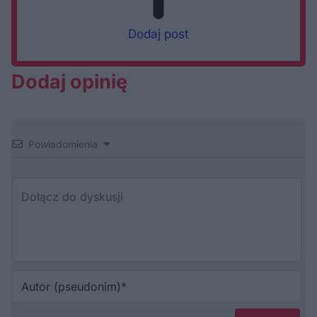
Dodaj post
Dodaj opinię
Powiadomienia
Au
(p