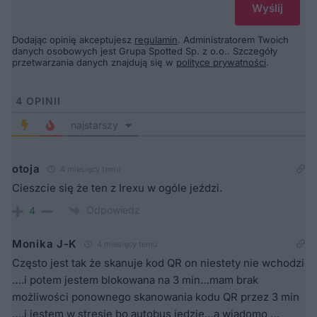
Dodając opinię akceptujesz
regulamin
. Administratorem Twoich
danych osobowych jest Grupa Spotted Sp. z o.o.. Szczegóły
przetwarzania danych znajdują się w
polityce prywatności
.
4
OPINII
najstarszy
otoja
4 miesięcy temu
Cieszcie się że ten z Irexu w ogóle jeździ.
Odpowiedz
4
Monika J-K
4 miesięcy temu
Często jest tak że skanuje kod QR on niestety nie wchodzi
….i potem jestem blokowana na 3 min…mam brak
możliwości ponownego skanowania kodu QR przez 3 min
….i jestem w stresie bo autobus jedzie…a wiadomo …