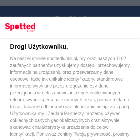
Drogi Użytkowniku,
Kontakt
Na naszej stronie spottedlublin.pl, my oraz naszych 1162
Regulamin
Polityka prywatności
zaufanych partnerów uzyskujemy dostęp i przechowujemy
RODO
informacje na urządzeniu oraz przetwarzamy dane
Warunki korzystania z treści
osobowe, takie jak unikalne identyfikatory, standardowe
informacje wysyłane przez urządzenie czy dane
KATEGORIE
przeglądania w celu zapewniania spersonalizowanych
reklam, wybór spersonalizowanych treści, pomiar reklam i
OGŁOSZENIA
treści, badanie odbiorców oraz ulepszanie usług. Za zgodą
Użytkownika my i Zaufani Partnerzy możemy używać
WYDARZENIA
dokładnych danych geolokalizacyjnych oraz aktywnie
skanować charakterystykę urządzenia do celów
identyfikacji. Ponieważ cenimy Twoją prywatność, prosimy
NA SKRÓTY