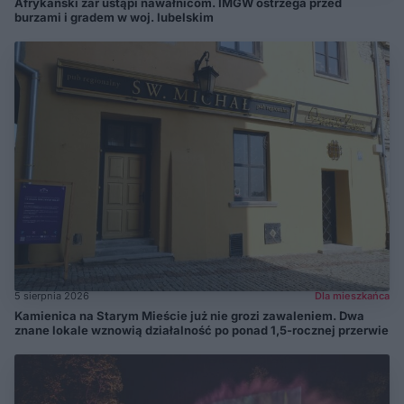
Afrykański żar ustąpi nawałnicom. IMGW ostrzega przed
burzami i gradem w woj. lubelskim
5 sierpnia 2026
Dla mieszkańca
Kamienica na Starym Mieście już nie grozi zawaleniem. Dwa
znane lokale wznowią działalność po ponad 1,5-rocznej przerwie