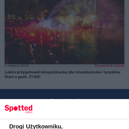
5 sierpnia 2026
Przewodnik miejski
Lublin przygotował niespodziankę dla mieszkańców i turystów.
Start o godz. 21:00!
Drogi Użytkowniku,