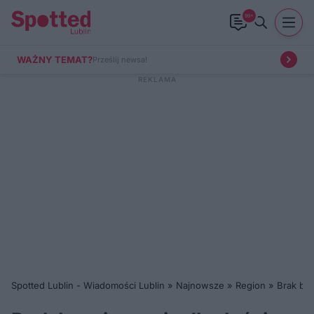
99+
WAŻNY TEMAT?
Prześlij newsa!
Spotted Lublin - Wiadomości Lublin
»
Najnowsze
»
Region
»
Brak be