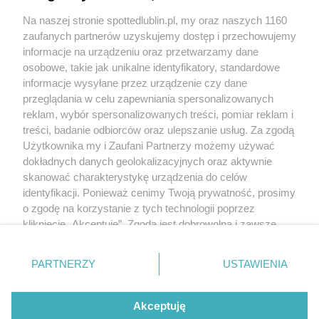
Kontakt
Na naszej stronie spottedlublin.pl, my oraz naszych 1160
Regulamin
Polityka prywatności
zaufanych partnerów uzyskujemy dostęp i przechowujemy
RODO
informacje na urządzeniu oraz przetwarzamy dane
Warunki korzystania z treści
osobowe, takie jak unikalne identyfikatory, standardowe
informacje wysyłane przez urządzenie czy dane
KATEGORIE
przeglądania w celu zapewniania spersonalizowanych
reklam, wybór spersonalizowanych treści, pomiar reklam i
OGŁOSZENIA
treści, badanie odbiorców oraz ulepszanie usług. Za zgodą
Użytkownika my i Zaufani Partnerzy możemy używać
WYDARZENIA
dokładnych danych geolokalizacyjnych oraz aktywnie
skanować charakterystykę urządzenia do celów
identyfikacji. Ponieważ cenimy Twoją prywatność, prosimy
NA SKRÓTY
o zgodę na korzystanie z tych technologii poprzez
kliknięcie „Akceptuję”. Zgoda jest dobrowolna i zawsze
możesz ją zmienić/wycofać klikając przycisk ustawień
prywatności znajdujący się w lewym dolnym rogu strony
PARTNERZY
USTAWIENIA
. Niektóre rodzaje przetwarzania danych nie wymagają
© 2025. Spotted Lublin. Wszystkie prawa zastrzeżone.
zgody użytkownika, ale masz prawo sprzeciwić się
Mapa strony
takiemu przetwarzaniu. Preferencje będą miały
Akceptuję