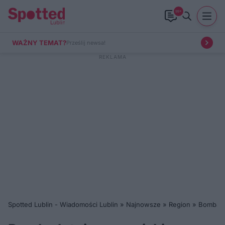
99+
WAŻNY TEMAT?
Prześlij newsa!
Spotted Lublin - Wiadomości Lublin
»
Najnowsze
»
Region
»
Bomba lo