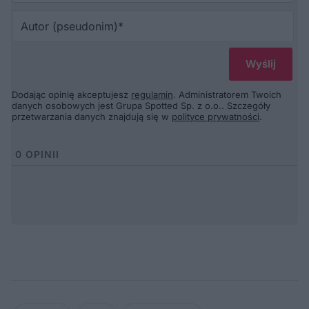
Au
(p
Dodając opinię akceptujesz
regulamin
. Administratorem Twoich
danych osobowych jest Grupa Spotted Sp. z o.o.. Szczegóły
przetwarzania danych znajdują się w
polityce prywatności
.
0
OPINII