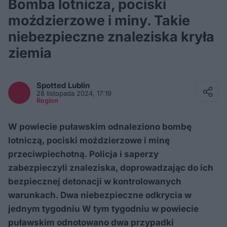
Bomba lotnicza, pociski
moździerzowe i miny. Takie
niebezpieczne znaleziska kryła
ziemia
Facebook
Twitter / X
Spotted
Lublin
E-mail
28 listopada 2024, 17:19
Messenger
Region
Whatsapp
Kopiuj link
W powiecie puławskim odnaleziono bombę
lotniczą, pociski moździerzowe i minę
przeciwpiechotną. Policja i saperzy
zabezpieczyli znaleziska, doprowadzając do ich
bezpiecznej detonacji w kontrolowanych
warunkach. Dwa niebezpieczne odkrycia w
jednym tygodniu W tym tygodniu w powiecie
puławskim odnotowano dwa przypadki