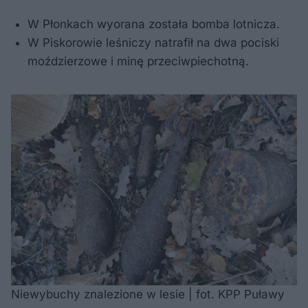
W Płonkach wyorana została bomba lotnicza.
W Piskorowie leśniczy natrafił na dwa pociski
moździerzowe i minę przeciwpiechotną.
Niewybuchy znalezione w lesie | fot. KPP Puławy