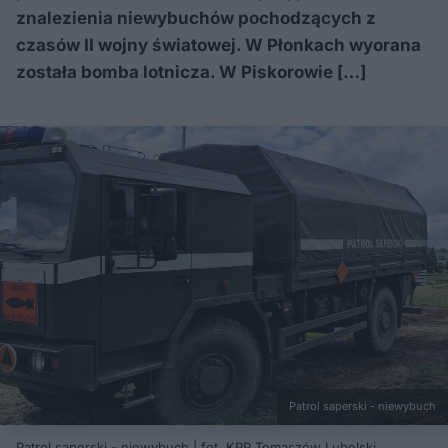
znalezienia niewybuchów pochodzących z
czasów II wojny światowej. W Płonkach wyorana
została bomba lotnicza. W Piskorowie […]
Patrol saperski - niewybuch
Patrol saperski - niewybuch | fot. KPP Tomaszów Lubelski