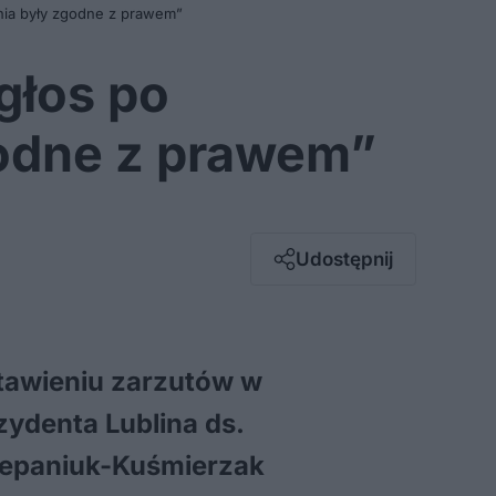
ania były zgodne z prawem”
głos po
godne z prawem”
Facebook
Twitter / X
E-mail
Udostępnij
Messenger
Whatsapp
Kopiuj link
stawieniu zarzutów w
zydenta Lublina ds.
Stepaniuk-Kuśmierzak