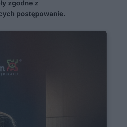
yły zgodne z
ących postępowanie.