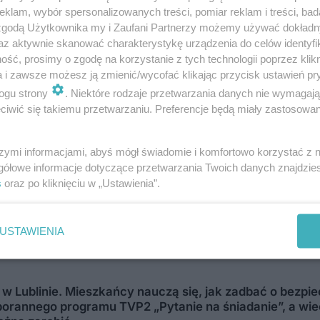
lne wyjaśnienie wszystkich okoliczności spraw
klam, wybór spersonalizowanych treści, pomiar reklam i treści, bad
 zgodą Użytkownika my i Zaufani Partnerzy możemy używać dokład
az aktywnie skanować charakterystykę urządzenia do celów identyfi
ść, prosimy o zgodę na korzystanie z tych technologii poprzez klikn
a i zawsze możesz ją zmienić/wycofać klikając przycisk ustawień pr
czenie czynności procesowych bez podejmowan
ogu strony
. Niektóre rodzaje przetwarzania danych nie wymagaj
iwić się takiemu przetwarzaniu. Preferencje będą miały zastosowania
szymi informacjami, abyś mógł świadomie i komfortowo korzystać z
gółowe informacje dotyczące przetwarzania Twoich danych znajdzi
portfel do auta” i już nie wrócił. Barber ostrz
s
oraz po kliknięciu w „Ustawienia”.
USTAWIENIA
 Lublinie. Mieszkańcy nauczą się, jak zadbać o bezpie
ą porannego programu TVP2 „Pytanie na śniadanie”, a w