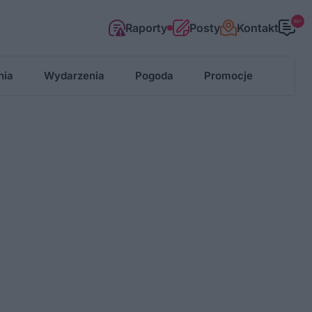
99+
Raporty
Posty
Kontakt
nia
Wydarzenia
Pogoda
Promocje