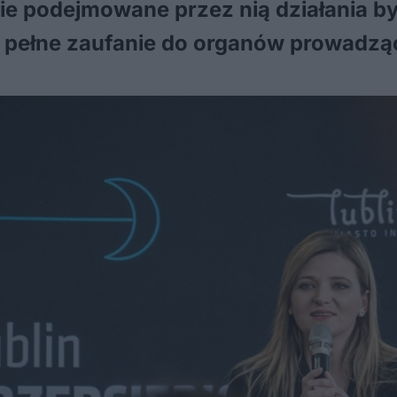
ie podejmowane przez nią działania b
je pełne zaufanie do organów prowadz