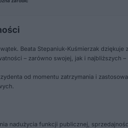
można zarobić
ności
 wątek. Beata Stepaniuk-Kuśmierzak dziękuje
tności – zarówno swojej, jak i najbliższych 
rezydenta od momentu zatrzymania i zastosow
wych.
ia nadużycia funkcji publicznej, sprzedajnośc